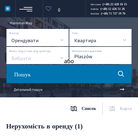
(+48) 22 428 16 15
Warszawa
0
(+48) 12 426 51 26
Kraków
(+48) 71 727 19 76
Wroclaw
Hamilton May
Я хочу
Тип
Орендувати
Квартира
Макс. відстань від центру
Місцезнаходження
Вибрати
aбо
Пошук
Детальний пошук
Список
Карта
Нерухомість в оренду (1)