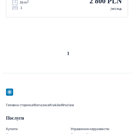
2 800 PLN
2
36 m
1
/місяць
Попередня
Наступна
1
сторінка
сторінка
Головна сторінка
Warszawa
Kraków
Wroclaw
Послуги
Купити
Управління нерухомістю