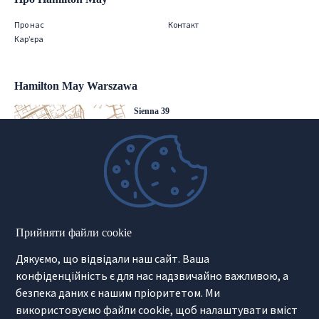
Про нас
Контакт
Кар’єра
Hamilton May Warszawa
Sienna 39
00-121 Warszawa
(+48) 22 428 16 15
warsaw@hamiltonmay.com
Hamilton May Kraków
Прийняти файли cookie
Cybulskiego 2
Дякуємо, що відвідали наш сайт. Ваша
31-117 Krakow
(+48) 12 426 51 26
конфіденційність є для нас надзвичайно важливою, а
krakow@hamiltonmay.com
безпека даних є нашим пріоритетом. Ми
використовуємо файли cookie, щоб налаштувати вміст