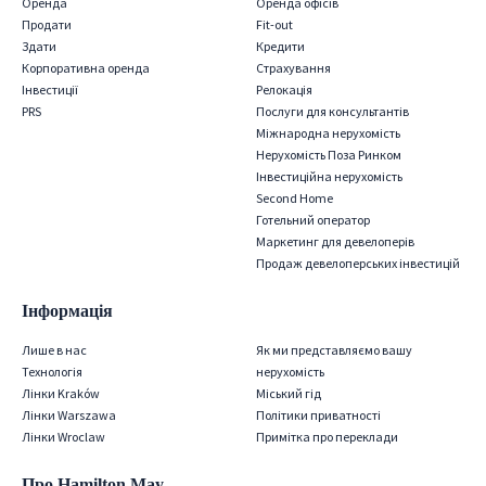
Оренда
Оренда офісів
Продати
Fit-out
Здати
Кредити
Корпоративна оренда
Страхування
Iнвестиції
Релокація
PRS
Послуги для консультантів
Міжнародна нерухомість
Нерухомість Поза Ринком
Інвестиційна нерухомість
Second Home
Готельний оператор
Маркетинг для девелоперів
Продаж девелоперських інвестицій
Інформація
Лише в нас
Як ми представляємо вашу
Технологія
нерухомість
Лінки Kraków
Міський гід
Лінки Warszawa
Політики приватності
Лінки Wroclaw
Примітка про переклади
Про Hamilton May