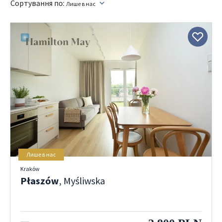
Сортування по:
Лише в нас
Лише в нас
Kraków
Płaszów
, Myśliwska