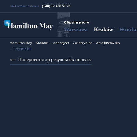
Зв’язатись з нами
(+48) 12 426 51 26
Обрати місто
Kraków
Warszawa
Wrocl
Hamilton May
Krakow
Landobject
Zwierzyniec
Wola justowska
Przyszłości
Повернення до результатів пошуку