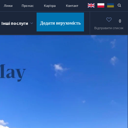
Лінки
Про нас
Кар’єра
Контакт
0
Інші послуги
Додати нерухомість
Відправити список