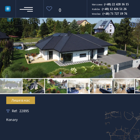
(+48) 22 428 16 15
Warszawa
0
(+48) 12 426 51 26
Kraków
(+48) 71 727 19 76
Wroclaw
Лише в нас
Ref:
22895
Konary