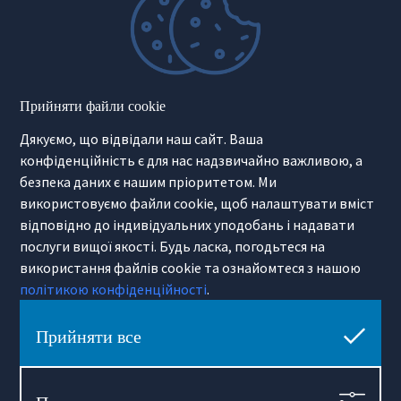
Міжнародна нерухомість
Нерухомість Поза Ринком
Інвестиційна нерухомість
Second Home
Готельний оператор
Маркетинг для девелоперів
Прийняти файли cookie
Продаж девелоперських інвестицій
Дякуємо, що відвідали наш сайт. Ваша
Інформація
конфіденційність є для нас надзвичайно важливою, а
безпека даних є нашим пріоритетом. Ми
Лише в нас
Як ми представляємо вашу
Технологія
нерухомість
використовуємо файли cookie, щоб налаштувати вміст
Лінки Kraków
Міський гід
відповідно до індивідуальних уподобань і надавати
Політики приватності
послуги вищої якості. Будь ласка, погодьтеся на
Примітка про переклади
використання файлів cookie та ознайомтеся з нашою
політикою конфіденційності
.
Про Hamilton May
Про нас
Контакт
Прийняти все
Кар’єра