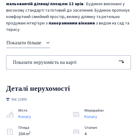
мальовничій ділянці площею 12 арів
. Будинок виконано у
високому стандарті та готовий до заселення. Будинок пропонує
комфортний сімейний простір, велику ділянку та ретельно
продумані інтер'єри з
панорамними вікнами
з видом на сад та
терасу.
Показати більше
Показати нерухомість на карті
Деталі нерухомості
Ref:
22895
Місто
Мікрорайон
Konary
Konary
Площа
Спальні
2
204 m
4