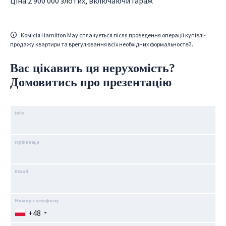
Ціна 2 900 000 злотих, включаючи гараж
Комісія Hamilton May сплачується після проведення операції купівлі-
продажу квартири та врегулювання всіх необхідних формальностей.
Вас цікавить ця нерухомість?
Домовитись про презентацію
Ім’я
Прізвище
Email
Номер телефону
+48