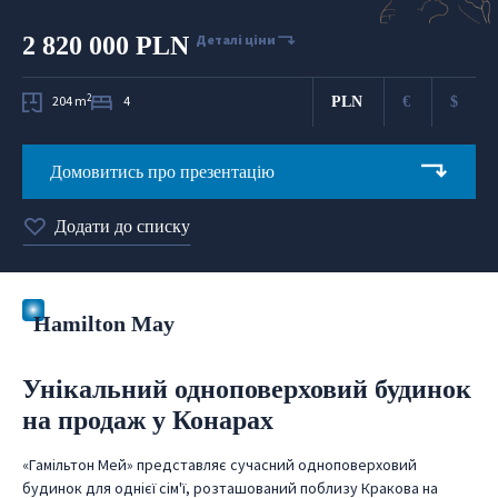
2 820 000 PLN
Деталі ціни
2
204 m
4
PLN
€
$
Домовитись про презентацію
Додати до списку
Hamilton May
Унікальний одноповерховий будинок
на продаж у Конарах
«Гамільтон Мей» представляє сучасний одноповерховий
будинок для однієї сім'ї, розташований поблизу Кракова на