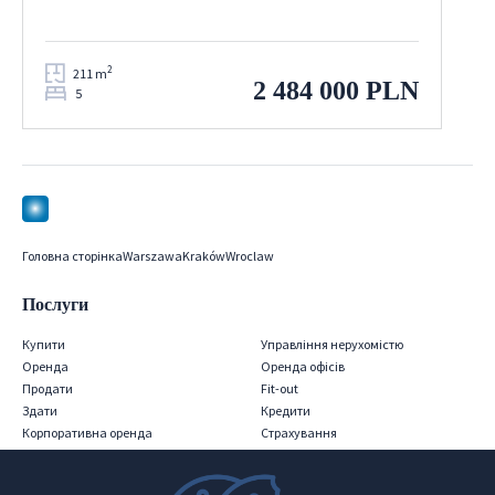
2
211 m
2 484 000 PLN
5
Головна сторінка
Warszawa
Kraków
Wroclaw
Послуги
Купити
Управління нерухомістю
Оренда
Оренда офісів
Продати
Fit-out
Здати
Кредити
Корпоративна оренда
Страхування
Iнвестиції
Релокація
PRS
Послуги для консультантів