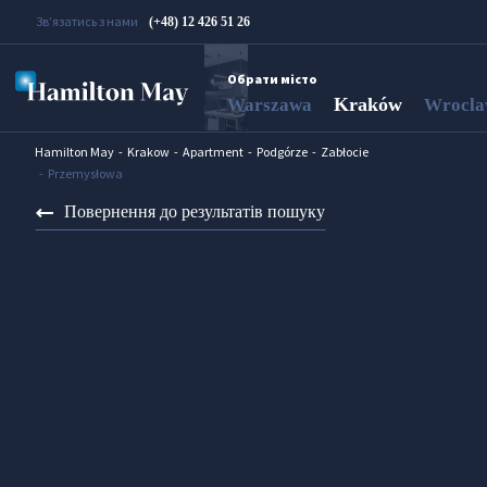
Зв’язатись з нами
(+48) 12 426 51 26
Обрати місто
Kraków
Warszawa
Wrocl
Hamilton May
Krakow
Apartment
Podgórze
Zabłocie
Przemysłowa
Повернення до результатів пошуку