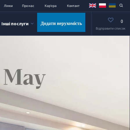
Лінки
Про нас
Кар’єра
Контакт
0
Інші послуги
Додати нерухомість
Відправити список