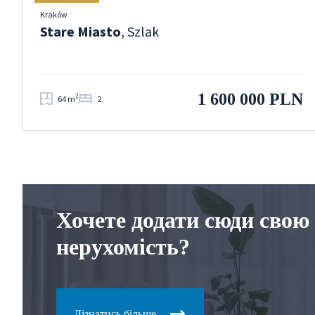
Kraków
Stare Miasto
, Szlak
1 600 000 PLN
2
64 m
2
Хочете додати сюди свою
нерухомість?
Дізнатись більше