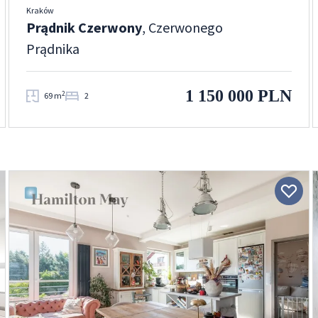
Kraków
Prądnik Czerwony
, Czerwonego
Prądnika
1 150 000 PLN
2
69 m
2