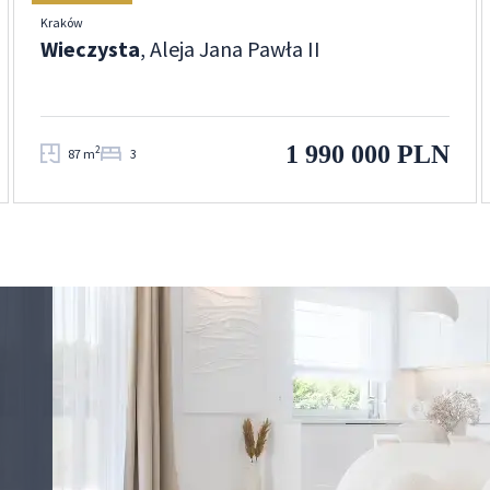
Kraków
Wieczysta
, Aleja Jana Pawła II
1 990 000 PLN
2
87 m
3