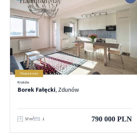
Лише в нас
Kraków
Borek Fałęcki
, Zdunów
790 000 PLN
2
57 m
1