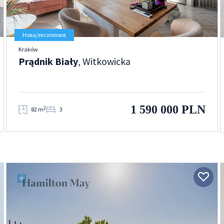
Нова/ексклюзив
Kraków
Prądnik Biały
, Witkowicka
1 590 000 PLN
2
82 m
3