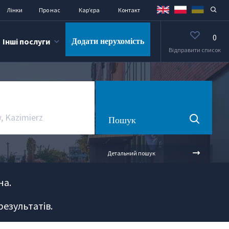
Лінки
Про нас
Кар’єра
Контакт
0
Інші послуги
Додати нерухомість
Відправити список
Пошук
Детальний пошук
на.
езультатів.