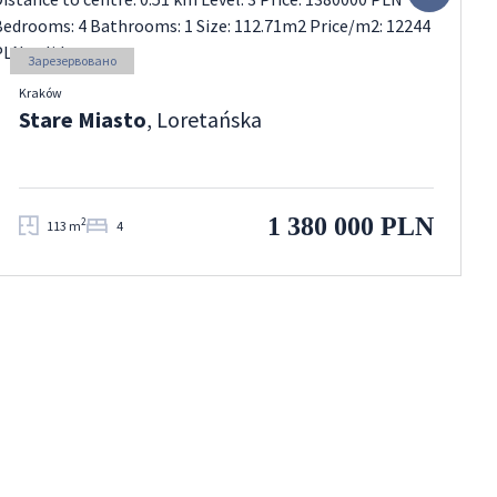
Зарезервовано
Kraków
Stare Miasto
, Loretańska
1 380 000 PLN
2
113 m
4