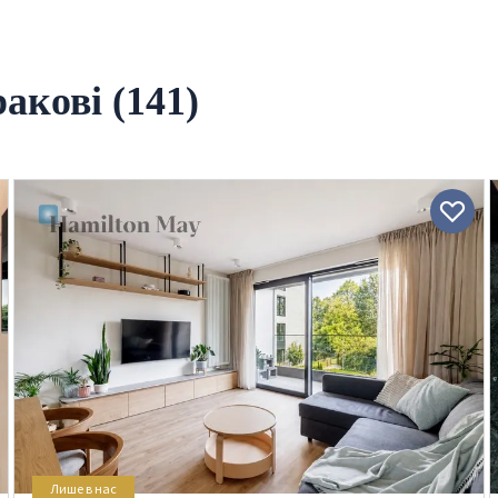
акові (141)
Лише в нас