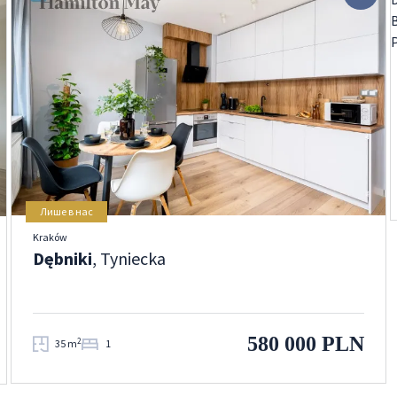
Лише в нас
Kraków
Dębniki
, Tyniecka
580 000 PLN
2
35 m
1