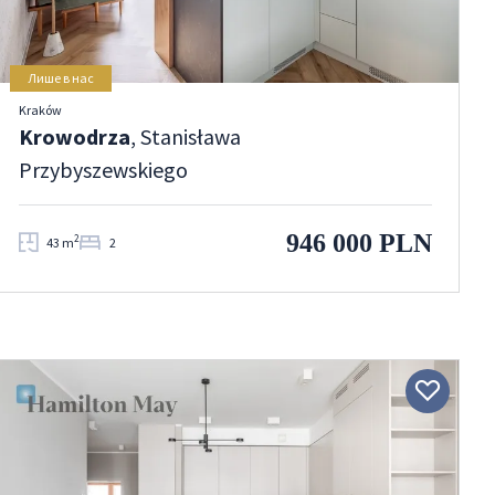
Лише в нас
Kraków
Krowodrza
, Stanisława
Przybyszewskiego
946 000 PLN
2
43 m
2