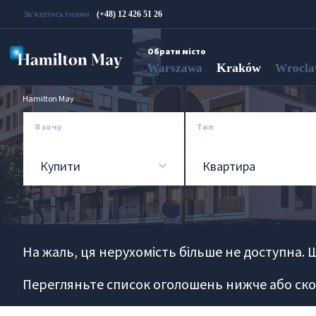
Зв’язатись з нами
(+48) 12 426 51 26
Обрати місто
Kraków
Warszawa
Wrocl
Hamilton May
Я хочу
Тип
Купити
Квартира
На жаль, ця нерухомість більше не доступна. 
Перегляньте список оголошень нижче або ско