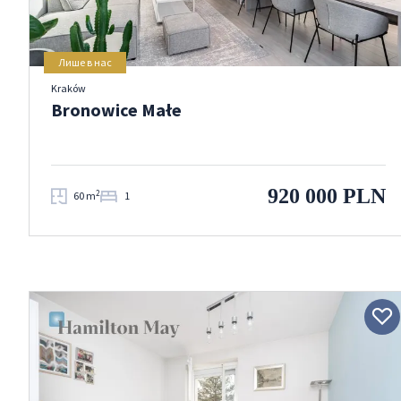
Лише в нас
Kraków
Bronowice Małe
920 000 PLN
2
60 m
1