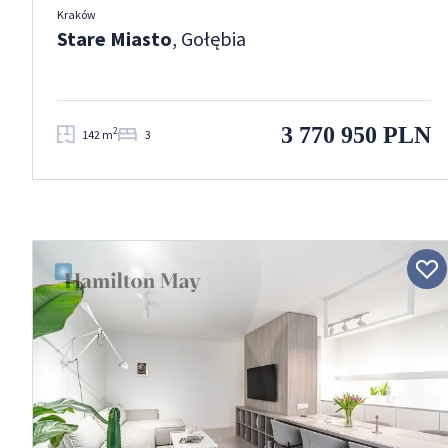
Kraków
Stare Miasto
, Gołębia
3 770 950 PLN
2
142 m
3