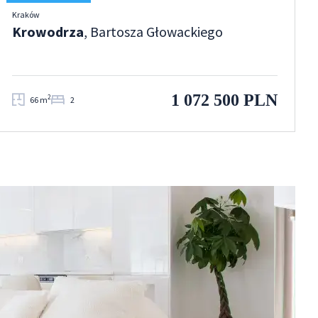
Kraków
Krowodrza
, Bartosza Głowackiego
1 072 500 PLN
2
66 m
2