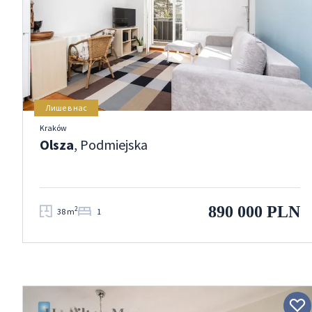
Лише в нас
Kraków
Olsza
, Podmiejska
890 000 PLN
2
38 m
1