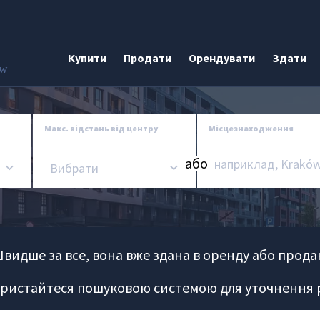
Купити
Продати
Орендувати
Здати
aw
Макс. відстань від центру
Місцезнаходження
aбо
Вибрати
Швидше за все, вона вже здана в оренду або прода
ристайтеся пошуковою системою для уточнення р