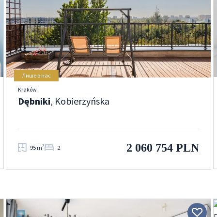
Лише в нас
Kraków
Dębniki
, Kobierzyńska
2 060 754 PLN
2
95 m
2