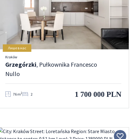
Лише в нас
Kraków
Grzegórzki
, Pułkownika Francesco
Nullo
1 700 000 PLN
2
76 m
2