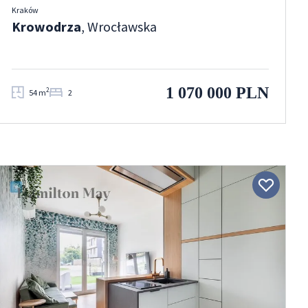
Kraków
Krowodrza
, Wrocławska
1 070 000 PLN
2
54 m
2