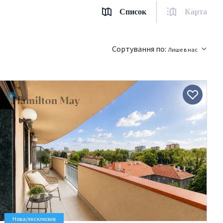
Список
Карта
Сортування по:
Лише в нас
Нова/ексклюзив