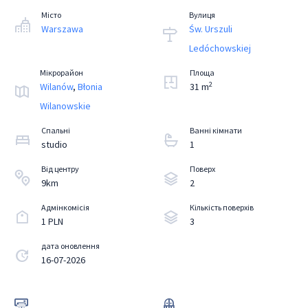
Місто
Вулиця
Warszawa
Św. Urszuli
Ledóchowskiej
Мікрорайон
Площа
2
Wilanów
,
Błonia
31 m
Wilanowskie
Спальні
Ванні кімнати
studio
1
Від центру
Поверх
9km
2
Aдмінкомісія
Кількість поверхів
1 PLN
3
дата оновлення
16-07-2026