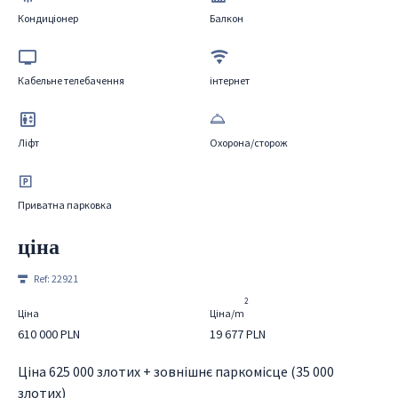
Кондиціонер
Балкон
Кабельне телебачення
інтернет
Ліфт
Охорона/сторож
Приватна парковка
ціна
Ref:
22921
2
Ціна
Ціна/m
610 000 PLN
19 677 PLN
Ціна 625 000 злотих + зовнішнє паркомісце (35 000
злотих)