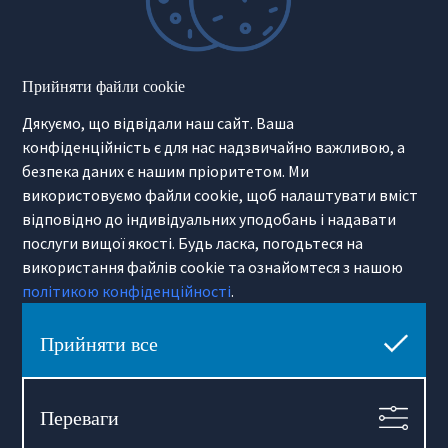
Інвестиційна нерухомість
Second Home
Готельний оператор
Маркетинг для девелоперів
Прийняти файли cookie
Продаж девелоперських інвестицій
Дякуємо, що відвідали наш сайт. Ваша
Інформація
конфіденційність є для нас надзвичайно важливою, а
безпека даних є нашим пріоритетом. Ми
Лише в нас
Як ми представляємо вашу
використовуємо файли cookie, щоб налаштувати вміст
Технологія
нерухомість
Лінки Warszawa
Міський гід
відповідно до індивідуальних уподобань і надавати
Політики приватності
послуги вищої якості. Будь ласка, погодьтеся на
Примітка про переклади
використання файлів cookie та ознайомтеся з нашою
політикою конфіденційності
.
Про Hamilton May
Про нас
Контакт
Прийняти все
Кар’єра
Переваги
Hamilton May Warszawa