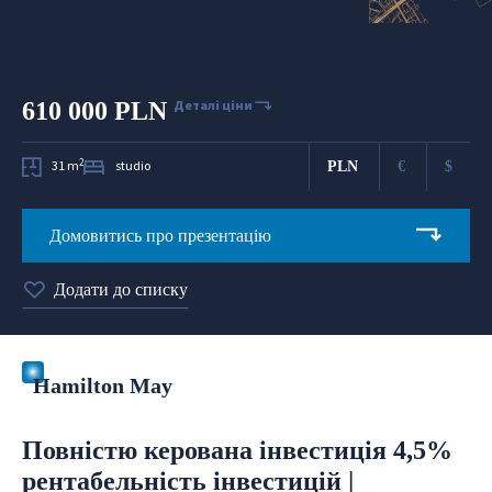
610 000 PLN
Деталі ціни
2
31 m
studio
PLN
€
$
Домовитись про презентацію
Додати до списку
Hamilton May
Повністю керована інвестиція 4,5%
рентабельність інвестицій |