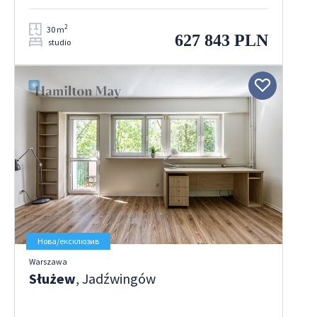
2
30 m
627 843 PLN
studio
Нова/ексклюзив
Warszawa
Służew
, Jadźwingów