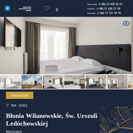
(+48) 22 428 16 15
Warszawa
0
(+48) 12 426 51 26
Kraków
(+48) 71 727 19 76
Wroclaw
Лише в нас
Ref:
22921
Błonia Wilanowskie, Św. Urszuli
Ledóchowskiej
Warszawa