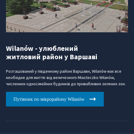
Wilanów - улюблений
житловий район у Варшаві
Розташований у південному районі Варшави, Wilanów має все
необхідне для життя: від величезного Miasteczko Wilanów,
численних односімейних будинків до привабливих зелених зон.
Путівник по мікрорайону Wilanów