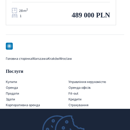
2
28 m
489 000 PLN
1
Головна сторінка
Warszawa
Kraków
Wroclaw
Послуги
Купити
Управління нерухомістю
Оренда
Оренда офісів
Продати
Fit-out
Здати
Кредити
Корпоративна оренда
Страхування
Iнвестиції
Релокація
PRS
Послуги для консультантів
Міжнародна нерухомість
Нерухомість Поза Ринком