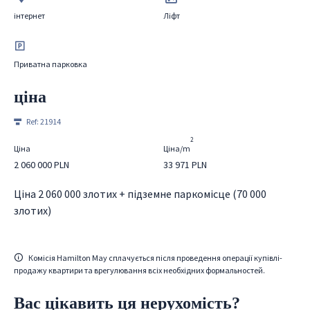
інтернет
Ліфт
Приватна парковка
ціна
Ref:
21914
2
Ціна
Ціна/m
2 060 000 PLN
33 971 PLN
Ціна 2 060 000 злотих + підземне паркомісце (70 000
злотих)
Комісія Hamilton May сплачується після проведення операції купівлі-
продажу квартири та врегулювання всіх необхідних формальностей.
Вас цікавить ця нерухомість?