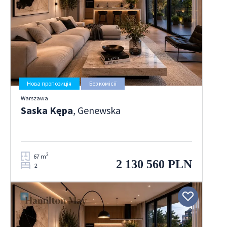
Нова пропозиція
Без комісії
Warszawa
Saska Kępa
, Genewska
2
67 m
2 130 560 PLN
2