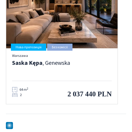
Нова пропозиція
Без комісії
Warszawa
Saska Kępa
, Genewska
2
64 m
2 037 440 PLN
2