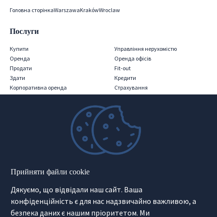
Головна сторінка
Warszawa
Kraków
Wroclaw
Послуги
Купити
Управління нерухомістю
Оренда
Оренда офісів
Продати
Fit-out
Здати
Кредити
Корпоративна оренда
Страхування
Iнвестиції
Релокація
PRS
Послуги для консультантів
Міжнародна нерухомість
Нерухомість Поза Ринком
Інвестиційна нерухомість
Second Home
Готельний оператор
Маркетинг для девелоперів
Прийняти файли cookie
Продаж девелоперських інвестицій
Дякуємо, що відвідали наш сайт. Ваша
Інформація
конфіденційність є для нас надзвичайно важливою, а
безпека даних є нашим пріоритетом. Ми
Лише в нас
Як ми представляємо вашу