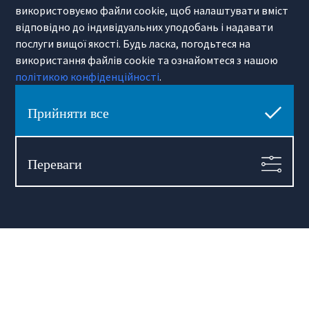
використовуємо файли cookie, щоб налаштувати вміст
Технологія
нерухомість
Лінки Warszawa
Міський гід
відповідно до індивідуальних уподобань і надавати
Політики приватності
послуги вищої якості. Будь ласка, погодьтеся на
Примітка про переклади
використання файлів cookie та ознайомтеся з нашою
політикою конфіденційності
.
Про Hamilton May
Про нас
Контакт
Прийняти все
Кар’єра
Переваги
Hamilton May Warszawa
Sienna 39
00-121 Warszawa
(+48) 22 428 16 15
warsaw@hamiltonmay.com
Hamilton May Kraków