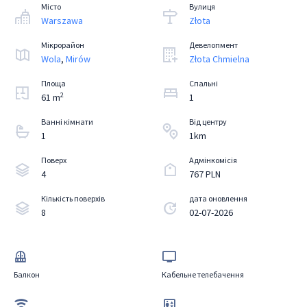
Місто
Вулиця
Warszawa
Złota
Мікрорайон
Девелопмент
Wola
,
Mirów
Złota Chmielna
Площа
Спальні
2
61 m
1
Ванні кімнати
Від центру
1
1km
Поверх
Aдмінкомісія
4
767 PLN
Кількість поверхів
дата оновлення
8
02-07-2026
Балкон
Кабельне телебачення