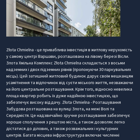
Złota Chmielna - це приваблива інвестиція в житлову нерухомість
у самому центрі Варшави, розташована на лівому березі Вісли.
Злота Хмільна Комплекс Złota Chmielna складається з восьми
надземних і двох підземних рівнів (пропонуючи 30 паркувальних
місць). Цей затишний житловий будинок дарує своїм мешканцям
усамітнення та відпочинок від суєти міського життя, незважаючи
на його центральне розташування. Крім того, відносно невелика
площа квартир робить їх дуже надійною інвестицією, що
забезпечує високу віддачу. Złota Chmielna - Розташування
Забудова розташована на вулиці Злота, на межі Волі та
Середмістя. Це надзвичайно зручне розташування забезпечує
хороше сполучення з рештою міста, а також дозволяє легко
дістатися до ділових, а також розважальних і культурних
центрів. Багата місцева інфраструктура включає численні