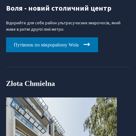
Воля - новий столичний центр
Відкрийте для себе район ультрасучасних хмарочосів, який
живе в ритмі другої лінії метро.
Путівник по мікрорайону Wola
Złota Chmielna