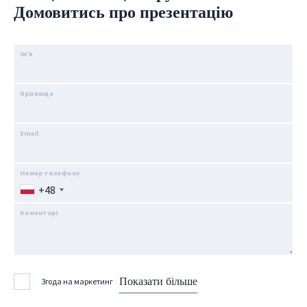
Домовитись про презентацію
Ім’я
Прізвище
Email
Номер телефону
+48
Коментарі
Показати більше
Згода на маркетинг