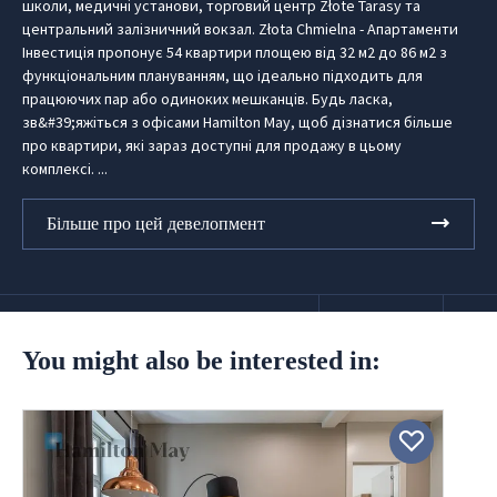
школи, медичні установи, торговий центр Złote Tarasy та
центральний залізничний вокзал. Złota Chmielna - Апартаменти
Інвестиція пропонує 54 квартири площею від 32 м2 до 86 м2 з
функціональним плануванням, що ідеально підходить для
працюючих пар або одиноких мешканців. Будь ласка,
зв&#39;яжіться з офісами Hamilton May, щоб дізнатися більше
про квартири, які зараз доступні для продажу в цьому
комплексі. ...
Більше про цей девелопмент
You might also be interested in: