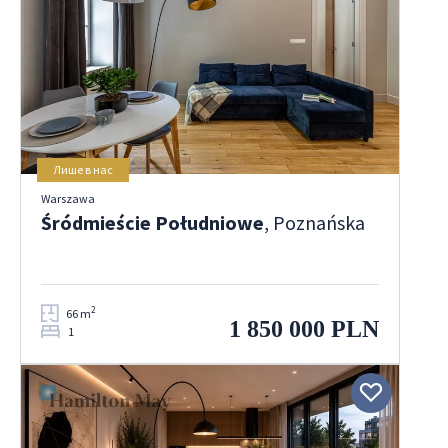
Лише в нас
Warszawa
Śródmieście Południowe
, Poznańska
2
66 m
1 850 000 PLN
1