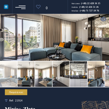
(+48) 22 428 16 15
Warszawa
0
(+48) 12 426 51 26
Kraków
(+48) 71 727 19 76
Wroclaw
Лише в нас
Ref:
21914
Mirów, Złota