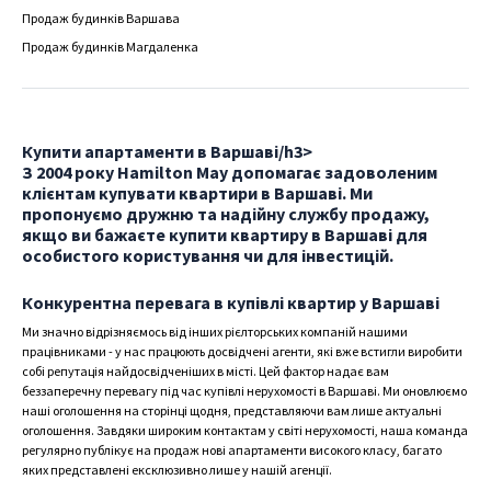
Продаж будинків Варшава
Продаж будинків Магдаленка
Купити апартаменти в Варшаві/h3>
З 2004 року Hamilton May допомагає задоволеним
клієнтам купувати квартири в Варшаві. Ми
пропонуємо дружню та надійну службу продажу,
якщо ви бажаєте купити квартиру в Варшаві для
особистого користування чи для інвестицій.
Конкурентна перевага в купівлі квартир у Варшаві
Ми значно відрізняємось від інших рієлторських компаній нашими
працівниками - у нас працюють досвідчені агенти, які вже встигли виробити
собі репутація найдосвідченіших в місті. Цей фактор надає вам
беззаперечну перевагу під час купівлі нерухомості в Варшаві. Ми оновлюємо
наші оголошення на сторінці щодня, представляючи вам лише актуальні
оголошення. Завдяки широким контактам у світі нерухомості, наша команда
регулярно публікує на продаж нові апартаменти високого класу, багато
яких представлені ексклюзивно лише у нашій агенції.