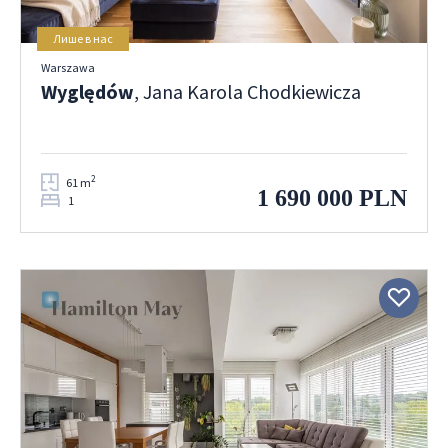
Лише в нас
Warszawa
Wyględów
, Jana Karola Chodkiewicza
2
61 m
1 690 000 PLN
1