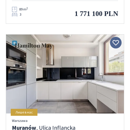
2
89 m
1 771 100 PLN
3
Лише в нас
Warszawa
Muranów
, Ulica Inflancka