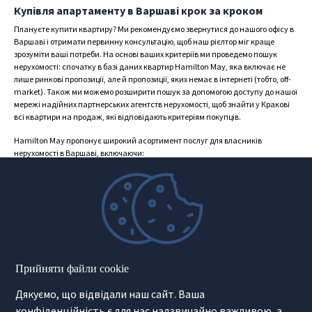
Купівля апартаменту в Варшаві крок за кроком
Плануєте купити квартиру? Ми рекомендуємо звернутися до нашого офісу в
Варшаві і отримати первинну консультацію, щоб наш рієлтор міг краще
зрозуміти ваші потреби. На основі ваших критеріїв ми проведемо пошук
нерухомості: спочатку в базі даних квартир Hamilton May, яка включає не
лише ринкові пропозиції, але й пропозиції, яких немає в інтернеті (тобто, off-
market). Також ми можемо розширити пошук за допомогою доступу до нашої
мережі надійних партнерських агентств нерухомості, щоб знайти у Кракові
всі квартири на продаж, які відповідають критеріям покупців.
Hamilton May пропонує широкий асортимент послуг для власників
нерухомості в Варшаві, включаючи:
іпотечні кредити,
лізинг,
управління нерухомістю,
послуги fitout.
Шукаєте надійного партнера для покупки апартаменту в Варшаві? Тоді
Hamilton May є для вас чудовим очевидним вибором.
Прийняти файли cookie
Дякуємо, що відвідали наш сайт. Ваша
конфіденційність є для нас надзвичайно важливою, а