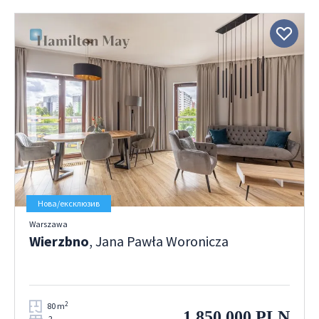
Нова/ексклюзив
Warszawa
Wierzbno
, Jana Pawła Woronicza
2
80 m
1 850 000 PLN
2