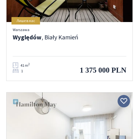
Лише в нас
Warszawa
Wyględów
, Biały Kamień
2
41 m
1 375 000 PLN
1