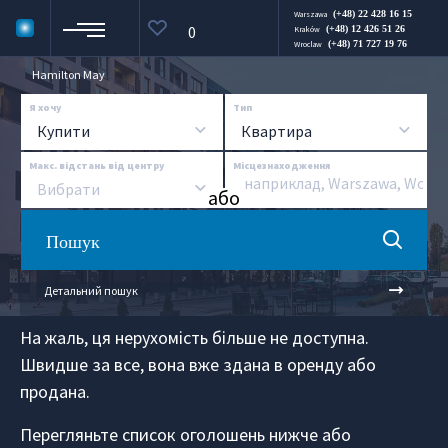
(+48) 22 428 16 15
Warszawa
0
(+48) 12 426 51 26
Kraków
(+48) 71 727 19 76
Wroclaw
Hamilton May
Я хочу
Тип
Купити
Квартира
Макс. відстань від центру
Місцезнаходження
Вибрати
aбо
Пошук
Детальний пошук
На жаль, ця нерухомість більше не доступна.
Швидше за все, вона вже здана в оренду або
продана.
Перегляньте список оголошень нижче або