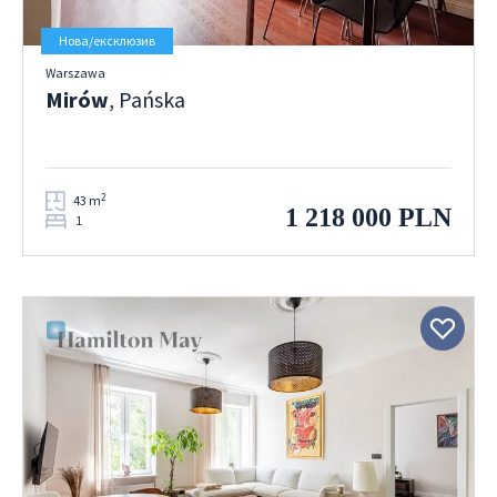
Нова/ексклюзив
Warszawa
Mirów
, Pańska
2
43 m
1 218 000 PLN
1