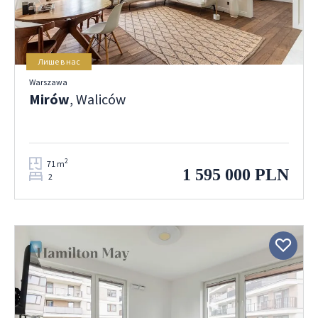
Лише в нас
Warszawa
Mirów
, Waliców
2
71 m
1 595 000 PLN
2