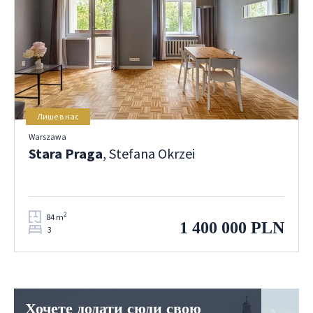
Лише в нас
Warszawa
Stara Praga
, Stefana Okrzei
2
84 m
1 400 000 PLN
3
Хочете додати сюди свою