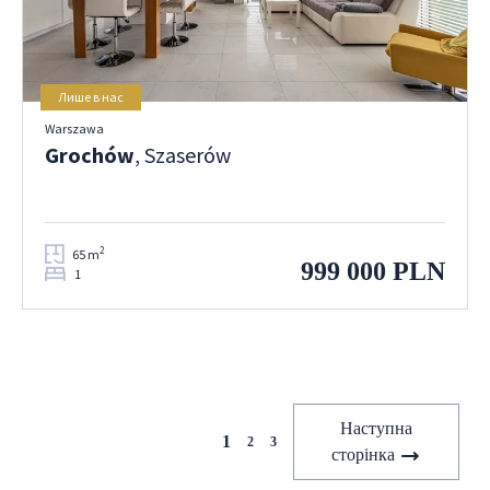
Лише в нас
Warszawa
Grochów
, Szaserów
2
65 m
999 000 PLN
1
Попередня
Наступна
1
2
3
сторінка
сторінка