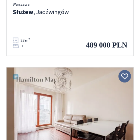
Warszawa
Służew
, Jadźwingów
2
28 m
489 000 PLN
1