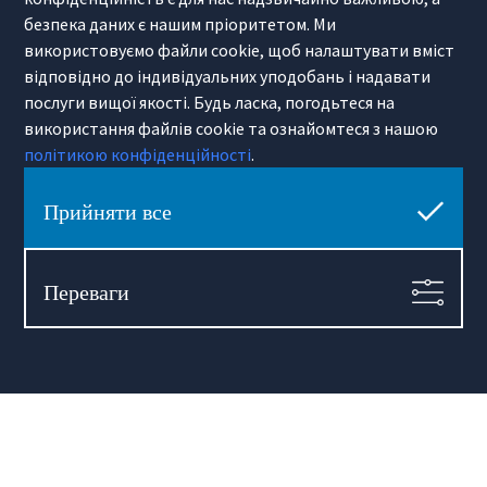
безпека даних є нашим пріоритетом. Ми
використовуємо файли cookie, щоб налаштувати вміст
Головна сторінка
Warszawa
Kraków
Wroclaw
відповідно до індивідуальних уподобань і надавати
послуги вищої якості. Будь ласка, погодьтеся на
Послуги
використання файлів cookie та ознайомтеся з нашою
Купити
Управління нерухомістю
політикою конфіденційності
.
Оренда
Оренда офісів
Продати
Fit-out
Прийняти все
Здати
Кредити
Корпоративна оренда
Страхування
Iнвестиції
Релокація
PRS
Послуги для консультантів
Переваги
Міжнародна нерухомість
Нерухомість Поза Ринком
Інвестиційна нерухомість
Second Home
Готельний оператор
Маркетинг для девелоперів
Продаж девелоперських інвестицій
Інформація