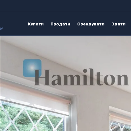
Купити
Продати
Орендувати
Здати
aw