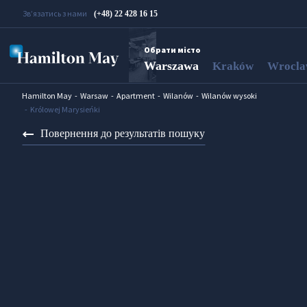
Зв’язатись з нами
(+48) 22 428 16 15
Обрати місто
Warszawa
Kraków
Wrocl
Hamilton May
Warsaw
Apartment
Wilanów
Wilanów wysoki
Królowej Marysieńki
Повернення до результатів пошуку