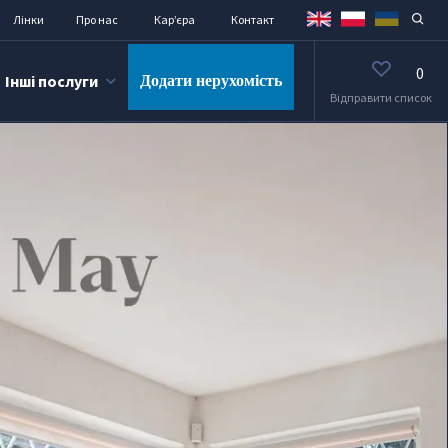
Лінки
Про нас
Кар’єра
Контакт
0
Інші послуги
Додати нерухомість
Відправити список