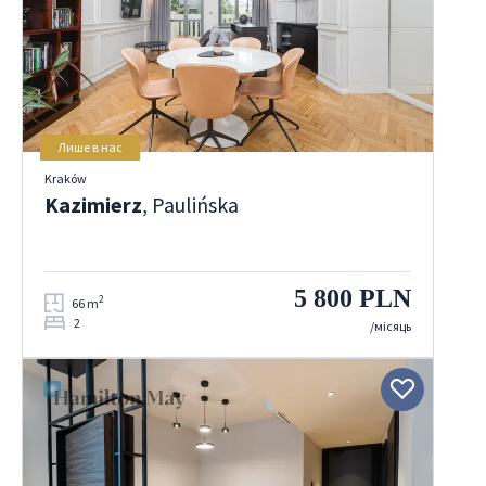
Лише в нас
Kraków
Kazimierz
, Paulińska
5 800 PLN
2
66 m
2
/місяць