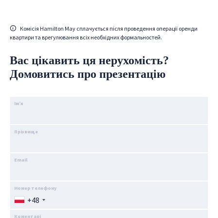
Комісія Hamilton May сплачується після проведення операції оренди
квартири та врегулювання всіх необхідних формальностей.
Вас цікавить ця нерухомість?
Домовитись про презентацію
Ім’я
Прізвище
Email
Номер телефону
+48
Коментарі