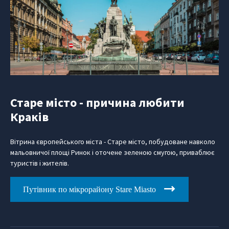
Старе місто - причина любити
Краків
Вітрина європейського міста - Старе місто, побудоване навколо
мальовничої площі Ринок і оточене зеленою смугою, приваблює
туристів і жителів.
Путівник по мікрорайону Stare Miasto