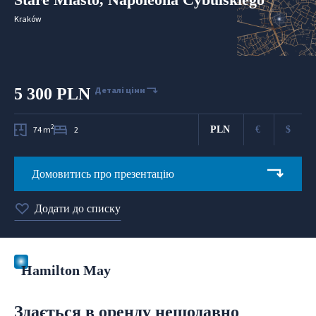
Kraków
5 300 PLN
Деталі ціни
2
74 m
2
PLN
€
$
Домовитись про презентацію
Додати до списку
Hamilton May
Здається в оренду нещодавно