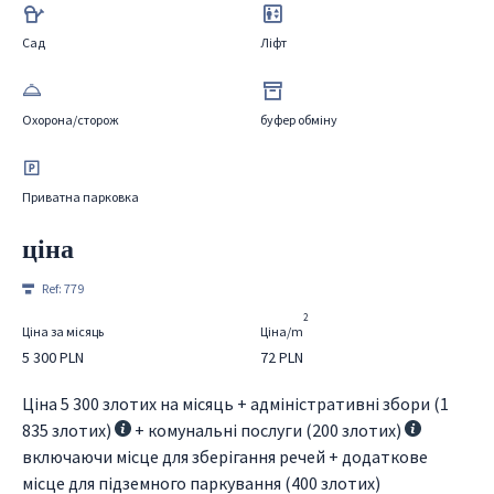
Сад
Ліфт
Охорона/сторож
буфер обміну
Приватна парковка
ціна
Ref:
779
2
Ціна за місяць
Ціна/m
5 300 PLN
72 PLN
Ціна 5 300 злотих на місяць + адміністративні збори (1
835 злотих)
+ комунальні послуги (200 злотих)
включаючи місце для зберігання речей + додаткове
місце для підземного паркування (400 злотих)