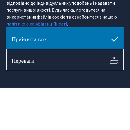
Лінки Kraków
Міський гід
відповідно до індивідуальних уподобань і надавати
Політики приватності
послуги вищої якості. Будь ласка, погодьтеся на
Примітка про переклади
використання файлів cookie та ознайомтеся з нашою
політикою конфіденційності
.
Про Hamilton May
Про нас
Контакт
Прийняти все
Кар’єра
Переваги
Hamilton May Warszawa
Sienna 39
00-121 Warszawa
(+48) 22 428 16 15
warsaw@hamiltonmay.com
Hamilton May Kraków
Cybulskiego 2