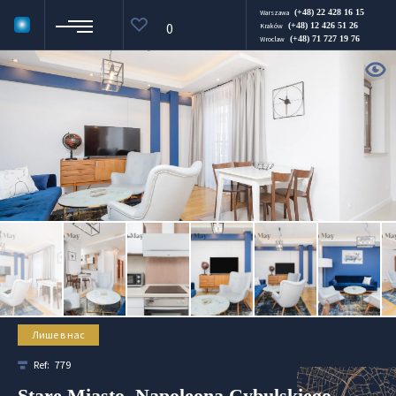
(+48) 22 428 16 15
Warszawa
0
(+48) 12 426 51 26
Kraków
(+48) 71 727 19 76
Wroclaw
Лише в нас
Ref:
779
Stare Miasto, Napoleona Cybulskiego