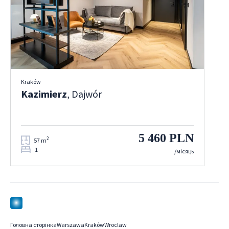
Kraków
Kazimierz
, Dajwór
5 460 PLN
2
57 m
1
/місяць
Головна сторінка
Warszawa
Kraków
Wroclaw