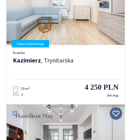
Нова пропозиція
Kraków
Kazimierz
, Trynitarska
4 250 PLN
2
70 m
2
/місяць