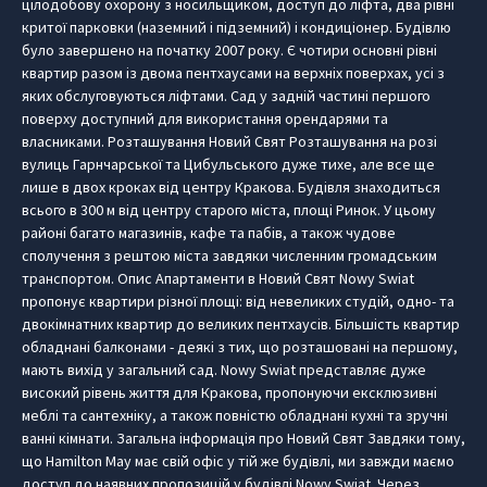
цілодобову охорону з носильщиком, доступ до ліфта, два рівні
критої парковки (наземний і підземний) і кондиціонер. Будівлю
було завершено на початку 2007 року. Є чотири основні рівні
квартир разом із двома пентхаусами на верхніх поверхах, усі з
яких обслуговуються ліфтами. Сад у задній частині першого
поверху доступний для використання орендарями та
власниками. Розташування Новий Свят Розташування на розі
вулиць Гарнчарської та Цибульського дуже тихе, але все ще
лише в двох кроках від центру Кракова. Будівля знаходиться
всього в 300 м від центру старого міста, площі Ринок. У цьому
районі багато магазинів, кафе та пабів, а також чудове
сполучення з рештою міста завдяки численним громадським
транспортом. Опис Апартаменти в Новий Свят Nowy Swiat
пропонує квартири різної площі: від невеликих студій, одно- та
двокімнатних квартир до великих пентхаусів. Більшість квартир
обладнані балконами - деякі з тих, що розташовані на першому,
мають вихід у загальний сад. Nowy Swiat представляє дуже
високий рівень життя для Кракова, пропонуючи ексклюзивні
меблі та сантехніку, а також повністю обладнані кухні та зручні
ванні кімнати. Загальна інформація про Новий Свят Завдяки тому,
що Hamilton May має свій офіс у тій же будівлі, ми завжди маємо
доступ до наявних пропозицій у будівлі Nowy Swiat. Через