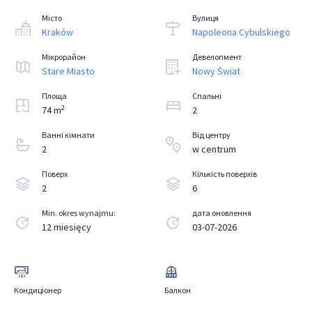
Місто
Вулиця
Kraków
Napoleona Cybulskiego
Мікрорайон
Девелопмент
Stare Miasto
Nowy Świat
Площа
Спальні
2
74 m
2
Ванні кімнати
Від центру
2
w centrum
Поверх
Кількість поверхів
2
6
Min. okres wynajmu:
дата оновлення
12 miesięcy
03-07-2026
Кондиціонер
Балкон