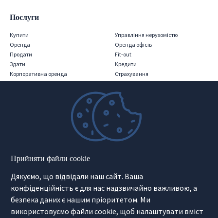
Послуги
Купити
Управління нерухомістю
Оренда
Оренда офісів
Продати
Fit-out
Здати
Кредити
Корпоративна оренда
Страхування
Iнвестиції
Релокація
PRS
Послуги для консультантів
Міжнародна нерухомість
Нерухомість Поза Ринком
Інвестиційна нерухомість
Second Home
Готельний оператор
Маркетинг для девелоперів
Прийняти файли cookie
Продаж девелоперських інвестицій
Дякуємо, що відвідали наш сайт. Ваша
Інформація
конфіденційність є для нас надзвичайно важливою, а
безпека даних є нашим пріоритетом. Ми
Лише в нас
Як ми представляємо вашу
Технологія
нерухомість
використовуємо файли cookie, щоб налаштувати вміст