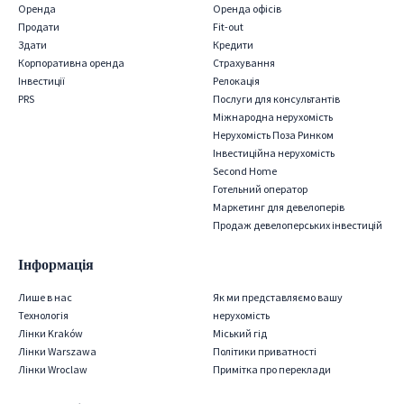
Оренда
Оренда офісів
Продати
Fit-out
Здати
Кредити
Корпоративна оренда
Страхування
Iнвестиції
Релокація
PRS
Послуги для консультантів
Міжнародна нерухомість
Нерухомість Поза Ринком
Інвестиційна нерухомість
Second Home
Готельний оператор
Маркетинг для девелоперів
Продаж девелоперських інвестицій
Інформація
Лише в нас
Як ми представляємо вашу
Технологія
нерухомість
Лінки Kraków
Міський гід
Лінки Warszawa
Політики приватності
Лінки Wroclaw
Примітка про переклади