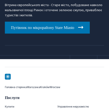
Вітрина європейського міста - Старе місто, побудоване навколо
мальовничої площі Ринок і оточене зеленою смугою, приваблює
туристів і жителів.
Путівник по мікрорайону Stare Miasto
Головна сторінка
Warszawa
Kraków
Wroclaw
Послуги
Купити
Управління нерухомістю