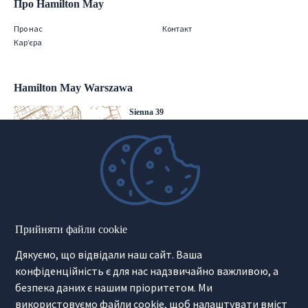
Про Hamilton May
Про нас
Контакт
Кар’єра
Hamilton May Warszawa
Sienna 39
00-121 Warszawa
(+48) 22 428 16 15
warsaw@hamiltonmay.com
Hamilton May Kraków
Прийняти файли cookie
Cybulskiego 2
Дякуємо, що відвідали наш сайт. Ваша
31-117 Krakow
(+48) 12 426 51 26
конфіденційність є для нас надзвичайно важливою, а
krakow@hamiltonmay.com
безпека даних є нашим пріоритетом. Ми
використовуємо файли cookie, щоб налаштувати вміст