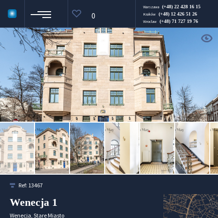
(+48) 22 428 16 15
Warszawa
0
(+48) 12 426 51 26
Kraków
(+48) 71 727 19 76
Wroclaw
Ref:
13467
Wenecja 1
Wenecja, Stare Miasto