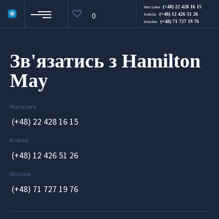
(+48) 22 428 16 15
Warszawa
0
(+48) 12 426 51 26
Kraków
(+48) 71 727 19 76
Wroclaw
Зв'язатись з Hamilton
May
Warszawa
(+48) 22 428 16 15
Kraków
(+48) 12 426 51 26
Wroclaw
(+48) 71 727 19 76