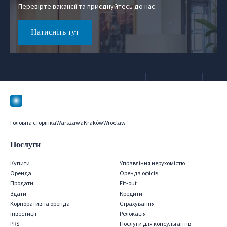
Перевірте вакансії та приєднуйтесь до нас.
Натисніть тут
Головна сторінка
Warszawa
Kraków
Wroclaw
Послуги
Купити
Управління нерухомістю
Оренда
Оренда офісів
Продати
Fit-out
Здати
Кредити
Корпоративна оренда
Страхування
Iнвестиції
Релокація
PRS
Послуги для консультантів