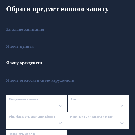
Обрати предмет вашого запиту
Загальне запитання
Я хочу купити
Я хочу орендувати
Я хочу оголосити свою нерухомість
Місцезнаходження
Тип
Мін. кількість спальних кімнат
Макс. к-сть спальних кімнат
Наявність меблів