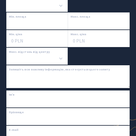
Мін. площа
Макс. площа
Мін. ціна
Макс. ціна
Макс. відстань від центру
Запишіть всю важливу інформацію, яка стосується цього запиту
Ім’я
Прізвище
E-mail