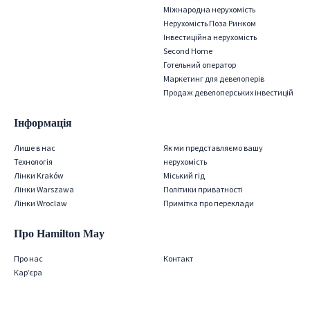
Міжнародна нерухомість
Нерухомість Поза Ринком
Інвестиційна нерухомість
Second Home
Готельний оператор
Маркетинг для девелоперів
Продаж девелоперських інвестицій
Інформація
Лише в нас
Як ми представляємо вашу
Технологія
нерухомість
Лінки Kraków
Міський гід
Лінки Warszawa
Політики приватності
Лінки Wroclaw
Примітка про переклади
Про Hamilton May
Про нас
Контакт
Кар’єра