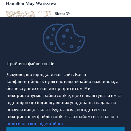
Hamilton May Warszawa
Sienna 39
00-121 Warszawa
(+48) 22 428 16 15
warsaw@hamiltonmay.com
Hamilton May Kraków
Прийняти файли cookie
Cybulskiego 2
Дякуємо, що відвідали наш сайт. Ваша
31-117 Krakow
(+48) 12 426 51 26
конфіденційність є для нас надзвичайно важливою, а
krakow@hamiltonmay.com
безпека даних є нашим пріоритетом. Ми
використовуємо файли cookie, щоб налаштувати вміст
відповідно до індивідуальних уподобань і надавати
послуги вищої якості. Будь ласка, погодьтеся на
використання файлів cookie та ознайомтеся з нашою
Hamilton May Wrocław
політикою конфіденційності
.