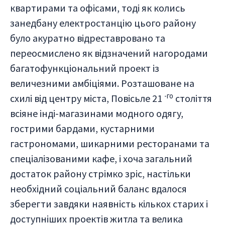
квартирами та офісами, тоді як колись
занедбану електростанцію цього району
було акуратно відреставровано та
переосмислено як відзначений нагородами
багатофункціональний проект із
величезними амбіціями. Розташоване на
-го
схилі від центру міста, Повісьле 21
століття
всіяне інді-магазинами модного одягу,
гострими бардами, кустарними
гастрономами, шикарними ресторанами та
спеціалізованими кафе, і хоча загальний
достаток району стрімко зріс, настільки
необхідний соціальний баланс вдалося
зберегти завдяки наявність кількох старих і
доступніших проектів житла та велика