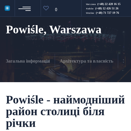
(+48) 22 428 16 15
Warszawa
0
(+48) 12 426 51 26
Kraków
(+48) 71 727 19 76
Wroclaw
Powiśle, Warszawa
Загальна інформація
Архітектура та власність
Зел
Powiśle - наймодніший
район столиці біля
річки