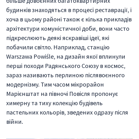
більше довоєнних багатоквартирних
будинків знаходяться в процесі реставрації, і
хоча в цьому районі також є кілька прикладів
архітектури комуністичної доби, вони часто
підкреслюють деякі яскравіші ідеї, які
побачили світло. Наприклад, станцію
Warszawa Powiśle, на дизайн якої вплинули
перші походи Радянського Союзу в космос,
зараз називають перлиною післявоєнного
модернізму. Тим часом мікрорайон
Марієнштат на півночі Повісля пропонує
химерну та тиху колекцію будівель
пастельних кольорів, зведених одразу після
війни.