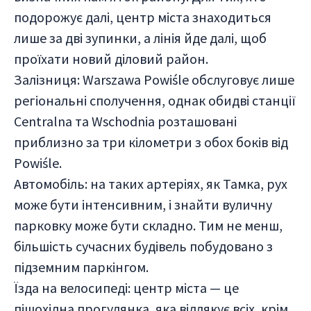
подорожує далі, центр міста знаходиться
лише за дві зупинки, а лінія йде далі, щоб
проїхати новий діловий район.
Залізниця: Warszawa Powiśle обслуговує лише
регіональні сполучення, однак обидві станції
Centralna та Wschodnia розташовані
приблизно за три кілометри з обох боків від
Powiśle.
Автомобіль: на таких артеріях, як Тамка, рух
може бути інтенсивним, і знайти вуличну
парковку може бути складно. Тим не менш,
більшість сучасних будівель побудовано з
підземним паркінгом.
Їзда на велосипеді: центр міста — це
пішохідна прогулянка, яка відлякує всіх, крім