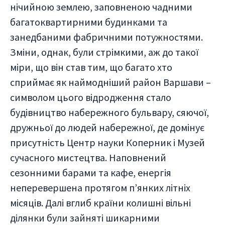
нічийною землею, заповненою чадними
багатоквартирними будинками та
занедбаними фабричними потужностями.
Зміни, однак, були стрімкими, аж до такої
міри, що він став тим, що багато хто
сприймає як наймодніший район Варшави –
символом цього відродження стало
будівництво набережного бульвару, сяючої,
дружньої до людей набережної, де домінує
присутність Центр науки Коперник і Музей
сучасного мистецтва. Наповнений
сезонними барами та кафе, енергія
неперевершена протягом п’янких літніх
місяців. Далі вглиб країни колишні вільні
ділянки були зайняті шикарними