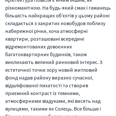
різноманітною. На будь-який смак і гаманець
більшість найкращих об’єктів у цьому районі
складається з закритих новобудов поблизу
набережної річки, хоча атмосферні
квартири, розташовані всередині
відремонтованих довоєнних
багатоквартирних будинків, також
викликають великий ринковий інтерес. З
естетичної точки зору новий житловий
фонд надав району виразно сучасної,
відшліфованої пихатості та створив
приємний контраст із темними,
атмосферними віадуками, які висять над
вулицями, такими як Солець. Все більше і