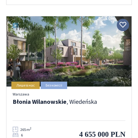
Лише в нас
Без комісії
Warszawa
Błonia Wilanowskie
, Wiedeńska
2
265 m
4 655 000 PLN
6