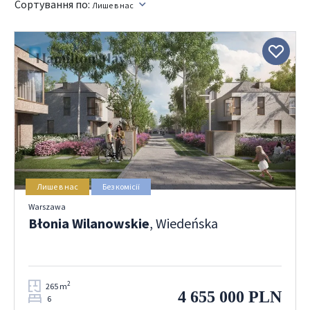
Сортування по:
Лише в нас
Лише в нас
Без комісії
Warszawa
Błonia Wilanowskie
, Wiedeńska
2
265 m
4 655 000 PLN
6