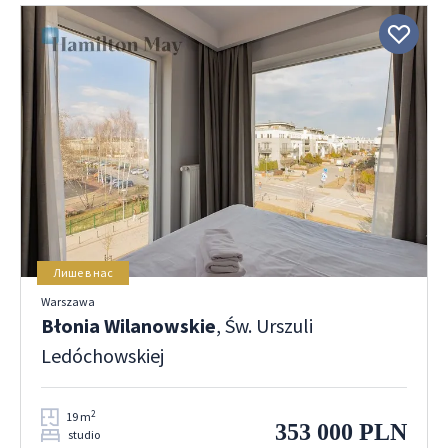
Лише в нас
Warszawa
Błonia Wilanowskie
, Św. Urszuli
Ledóchowskiej
2
19 m
353 000 PLN
studio