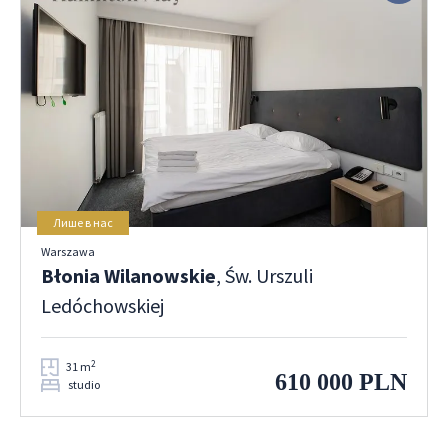
Лише в нас
Warszawa
Błonia Wilanowskie
, Św. Urszuli
Ledóchowskiej
2
31 m
610 000 PLN
studio