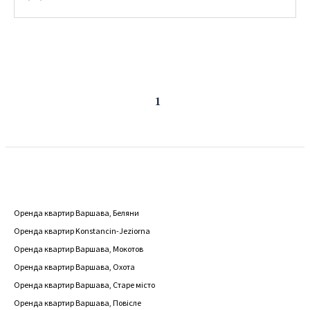
Попередня
Наступна
1
сторінка
сторінка
Оренда квартир Варшава, Беляни
Оренда квартир Konstancin-Jeziorna
Оренда квартир Варшава, Мокотов
Оренда квартир Варшава, Охота
Оренда квартир Варшава, Старе місто
Оренда квартир Варшава, Повісле