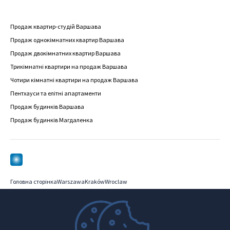
Продаж квартир-студій Варшава
Продаж однокімнатних квартир Варшава
Продаж двокімнатних квартир Варшава
Трикімнатні квартири на продаж Варшава
Чотири кімнатні квартири на продаж Варшава
Пентхауси та елітні апартаменти
Продаж будинків Варшава
Продаж будинків Магдаленка
Головна сторінка
Warszawa
Kraków
Wroclaw
Послуги
Купити
Управління нерухомістю