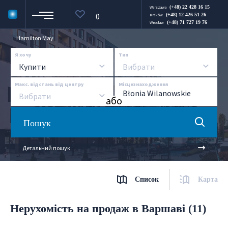
(+48) 22 428 16 15
Warszawa
0
(+48) 12 426 51 26
Kraków
(+48) 71 727 19 76
Wroclaw
Hamilton May
Я хочу
Тип
Купити
Вибрати
Макс. відстань від центру
Місцезнаходження
Вибрати
aбо
Пошук
Детальний пошук
Список
Карта
Нерухомість на продаж в Варшаві (11)