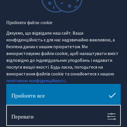
Оренда
Оренда офісів
Продати
Fit-out
Здати
Кредити
Корпоративна оренда
Страхування
Прийняти файли cookie
Iнвестиції
Релокація
PRS
Послуги для консультантів
Дякуємо, що відвідали наш сайт. Ваша
Міжнародна нерухомість
конфіденційність є для нас надзвичайно важливою, а
Нерухомість Поза Ринком
безпека даних є нашим пріоритетом. Ми
Інвестиційна нерухомість
використовуємо файли cookie, щоб налаштувати вміст
Second Home
Готельний оператор
відповідно до індивідуальних уподобань і надавати
Маркетинг для девелоперів
послуги вищої якості. Будь ласка, погодьтеся на
Продаж девелоперських інвестицій
використання файлів cookie та ознайомтеся з нашою
політикою конфіденційності
.
Інформація
Лише в нас
Як ми представляємо вашу
Прийняти все
Технологія
нерухомість
Лінки Warszawa
Міський гід
Політики приватності
Примітка про переклади
Переваги