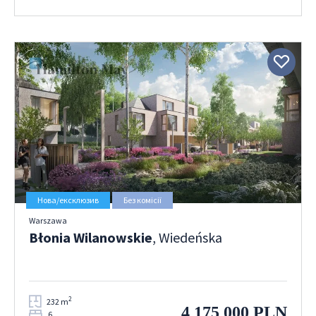
Нова/ексклюзив
Без комісії
Warszawa
Błonia Wilanowskie
, Wiedeńska
2
232 m
4 175 000 PLN
6