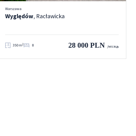
Warszawa
Wyględów
, Racławicka
28 000 PLN
2
350 m
8
/місяць