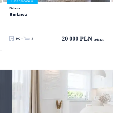
Нова пропозиція
Bielawa
Bielawa
20 000 PLN
2
300 m
3
/місяць