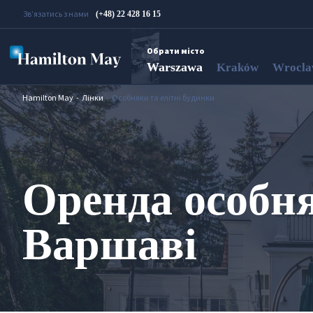
Зв’язатись з нами
(+48) 22 428 16 15
Обрати місто
Warszawa
Kraków
Wrocl
Hamilton May
Лінки
Особняки та елітні будинки
Оренда особня
Варшаві