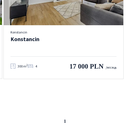
Konstancin
Konstancin
17 000 PLN
2
300 m
4
/місяць
Попередня сторінка
1
Наступна сторінка