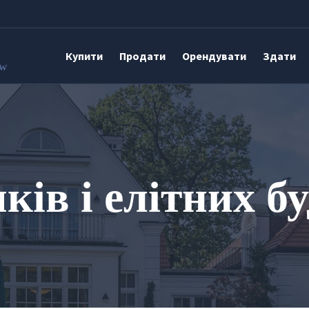
Купити
Продати
Орендувати
Здати
aw
ків і елітних б