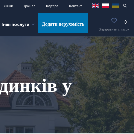
Лінки
Про нас
Кар’єра
Контакт
0
Інші послуги
Додати нерухомість
Відправити список
удинків у