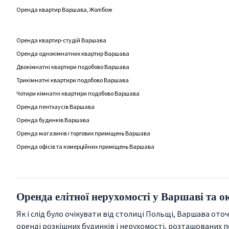
Оренда квартир Варшава, Жолібож
Оренда квартир-студій Варшава
Оренда однокімнатних квартир Варшава
Двокімнатні квартири подобово Варшава
Трикімнатні квартири подобово Варшава
Чотири кімнатні квартири подобово Варшава
Оренда пентхаусів Варшава
Оренда будинків Варшава
Оренда магазинів і торгових приміщень Варшава
Оренда офісів та комерційних приміщень Варшава
Оренда елітної нерухомості у Варшаві та 
Як і слід було очікувати від столиці Польщі, Варшава от
оренді розкішних будинків і нерухомості, розташованих п