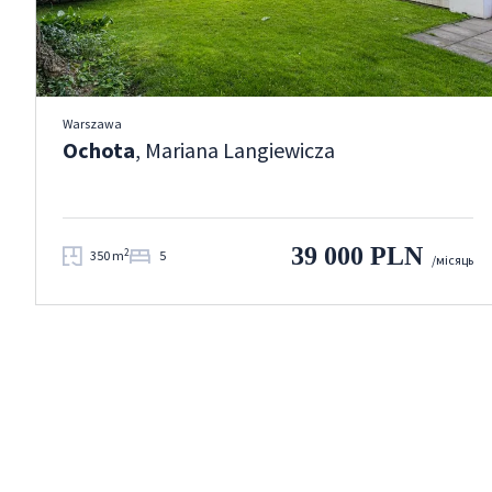
Warszawa
Ochota
, Mariana Langiewicza
39 000 PLN
2
350 m
5
/місяць