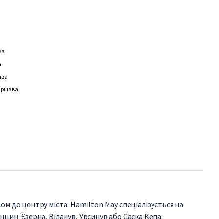
ва
а
ава
Варшава
м до центру міста. Hamilton May спеціалізується на
нцин-Єзерна, Віланув, Урсинув або Саска Кепа.