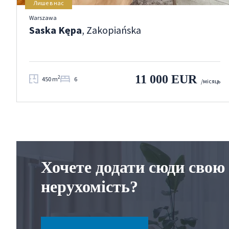
Лише в нас
Warszawa
Saska Kępa
, Zakopiańska
11 000 EUR
2
450 m
6
/місяць
Хочете додати сюди свою
нерухомість?