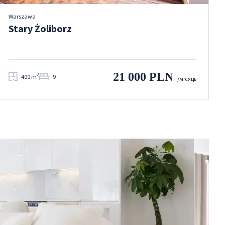
Warszawa
Stary Żoliborz
21 000 PLN
2
400 m
9
/місяць