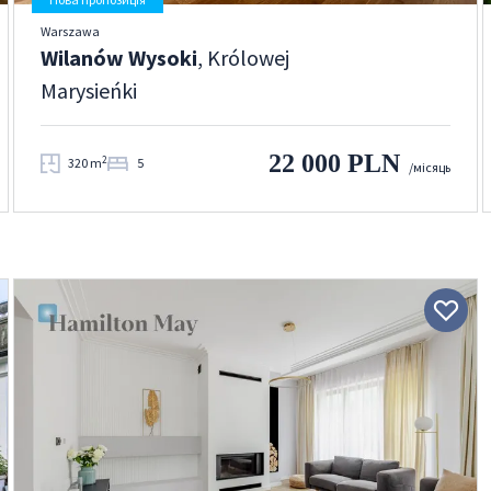
Warszawa
Wilanów Wysoki
, Królowej
Marysieńki
22 000 PLN
2
320 m
5
/місяць