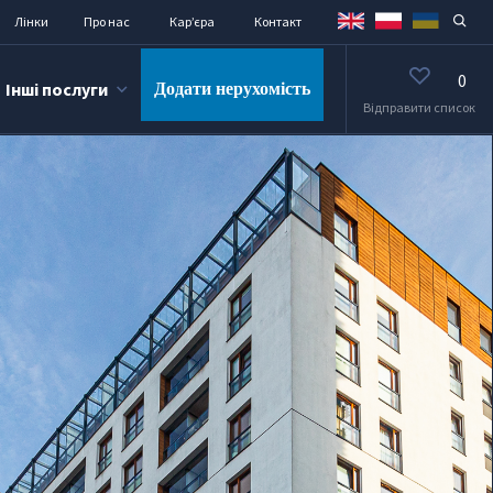
Лінки
Про нас
Кар’єра
Контакт
0
Інші послуги
Додати нерухомість
Відправити список