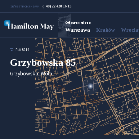
Зв’язатись з нами
(+48) 22 428 16 15
Обрати місто
Warszawa
Kraków
Wrocl
Ref:
8214
Grzybowska 85
Grzybowska, Wola