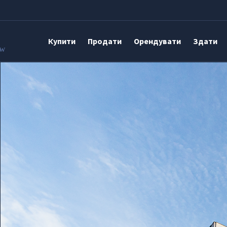
Купити
Продати
Орендувати
Здати
aw