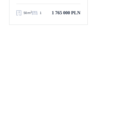
2
1 765 000 PLN
50 m
1