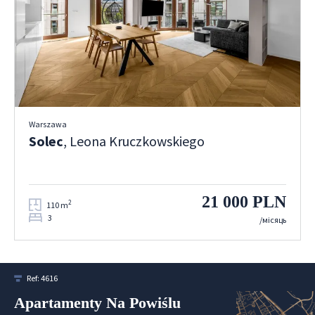
Warszawa
Solec
, Leona Kruczkowskiego
21 000 PLN
2
110 m
3
/місяць
Ref:
4616
Apartamenty Na Powiślu