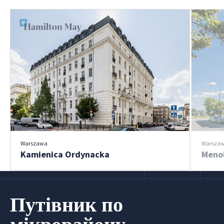
Warszawa
Warsza
Kamienica Ordynacka
Menol
Путівник по