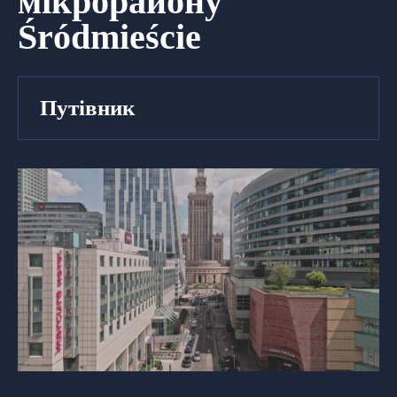
мікрорайону
Śródmieście
Путівник