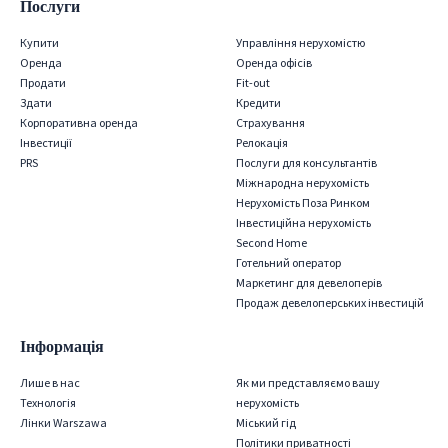
Послуги
Купити
Управління нерухомістю
Оренда
Оренда офісів
Продати
Fit-out
Здати
Кредити
Корпоративна оренда
Страхування
Iнвестиції
Релокація
PRS
Послуги для консультантів
Міжнародна нерухомість
Нерухомість Поза Ринком
Інвестиційна нерухомість
Second Home
Готельний оператор
Маркетинг для девелоперів
Продаж девелоперських інвестицій
Інформація
Лише в нас
Як ми представляємо вашу
Технологія
нерухомість
Лінки Warszawa
Міський гід
Політики приватності