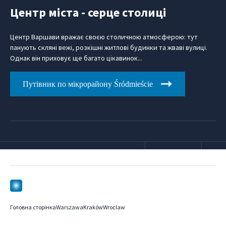
Центр міста - серце столиці
Центр Варшави вражає своєю столичною атмосферою: тут
панують скляні вежі, розкішні житлові будинки та жваві вулиці.
Однак він приховує ще багато цікавинок...
Путівник по мікрорайону Śródmieście
Головна сторінка
Warszawa
Kraków
Wroclaw