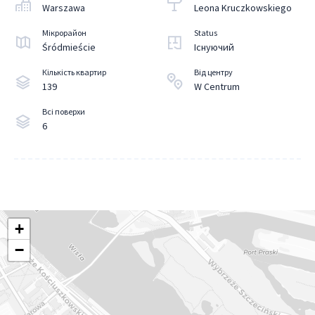
Warszawa
Leona Kruczkowskiego
Мікрорайон
Status
Śródmieście
Існуючий
Кількість квартир
Від центру
139
W Centrum
Всі поверхи
6
+
−