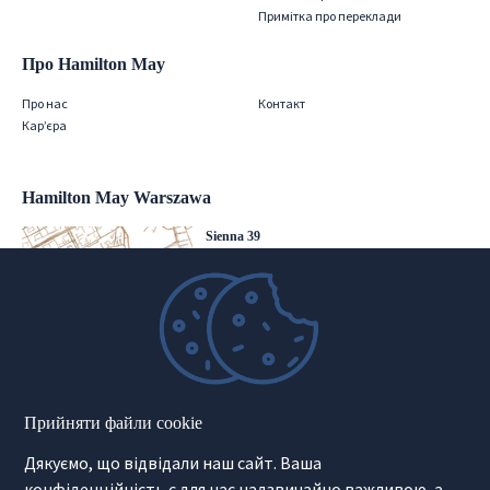
Примітка про переклади
Про Hamilton May
Про нас
Контакт
Кар’єра
Hamilton May Warszawa
Sienna 39
00-121 Warszawa
(+48) 22 428 16 15
warsaw@hamiltonmay.com
Hamilton May Kraków
Прийняти файли cookie
Cybulskiego 2
Дякуємо, що відвідали наш сайт. Ваша
31-117 Krakow
(+48) 12 426 51 26
конфіденційність є для нас надзвичайно важливою, а