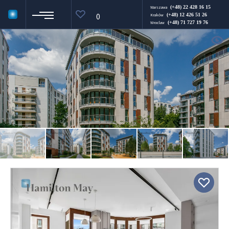
(+48) 22 428 16 15
Warszawa
0
(+48) 12 426 51 26
Kraków
(+48) 71 727 19 76
Wroclaw