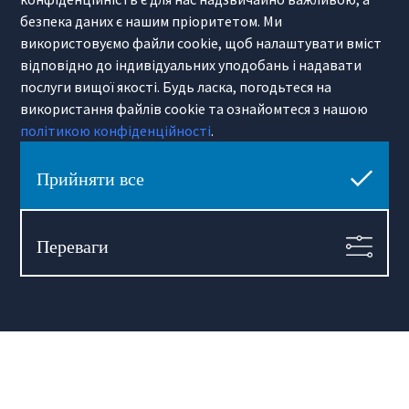
krakow@hamiltonmay.com
безпека даних є нашим пріоритетом. Ми
використовуємо файли cookie, щоб налаштувати вміст
відповідно до індивідуальних уподобань і надавати
послуги вищої якості. Будь ласка, погодьтеся на
використання файлів cookie та ознайомтеся з нашою
Hamilton May Wrocław
політикою конфіденційності
.
Sikorskiego 26-28
53-656 Wrocław
Прийняти все
(+48) 71 727 19 76
wroclaw@hamiltonmay.com
Переваги
© 2026 Hamilton May. All rights reserved.
Designed by CHALLENGE Studio