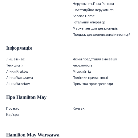
Нерухомість Поза Ринком
Інвестиційна нерухомість
Second Home
Готельний оператор
Маркетинг для девелоперів
Продаж девелоперських інвестицій
Інформація
Лише в нас
Як ми представляємо вашу
Технологія
нерухомість
Лінки Kraków
Міський гід
Лінки Warszawa
Політики приватності
Лінки Wroclaw
Примітка про переклади
Про Hamilton May
Про нас
Контакт
Кар’єра
Hamilton May Warszawa