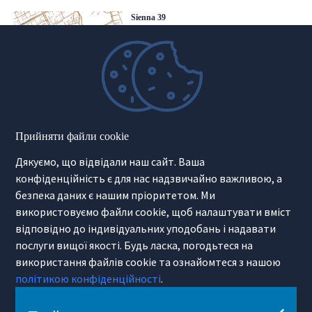
Sienna 39
00-121 Warszawa
(+48) 22 428 16 15
warsaw@hamiltonmay.com
Hamilton May Kraków
Прийняти файли cookie
Cybulskiego 2
Дякуємо, що відвідали наш сайт. Ваша
31-117 Krakow
(+48) 12 426 51 26
конфіденційність є для нас надзвичайно важливою, а
krakow@hamiltonmay.com
безпека даних є нашим пріоритетом. Ми
використовуємо файли cookie, щоб налаштувати вміст
відповідно до індивідуальних уподобань і надавати
послуги вищої якості. Будь ласка, погодьтеся на
використання файлів cookie та ознайомтеся з нашою
Hamilton May Wrocław
політикою конфіденційності
.
Sikorskiego 26-28
53-656 Wrocław