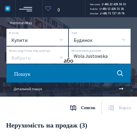
(+48) 22 428 16 15
Warszawa
0
(+48) 12 426 51 26
Kraków
(+48) 71 727 19 76
Wroclaw
Hamilton May
Я хочу
Тип
Купити
Будинок
Макс. відстань від центру
Місцезнаходження
Вибрати
aбо
Пошук
Детальний пошук
Список
Карта
Нерухомість на продаж (3)