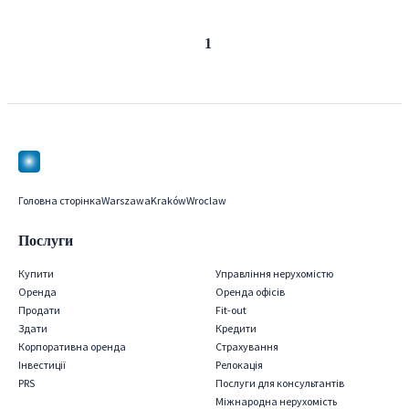
Попередня
Наступна
1
сторінка
сторінка
Головна сторінка
Warszawa
Kraków
Wroclaw
Послуги
Купити
Управління нерухомістю
Оренда
Оренда офісів
Продати
Fit-out
Здати
Кредити
Корпоративна оренда
Страхування
Iнвестиції
Релокація
PRS
Послуги для консультантів
Міжнародна нерухомість