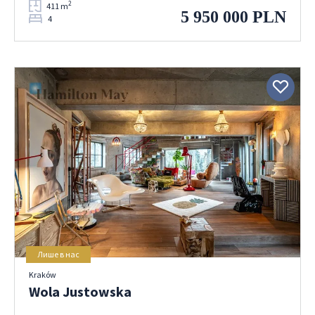
2
411 m
5 950 000 PLN
4
Лише в нас
Kraków
Wola Justowska