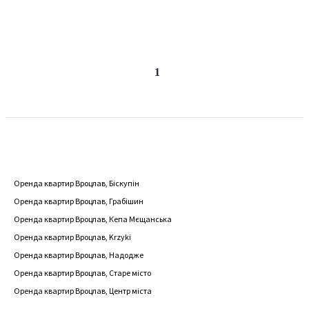
Попередня
Наступна
1
сторінка
сторінка
Оренда квартир Вроцлав, Біскупін
Оренда квартир Вроцлав, Грабішин
Оренда квартир Вроцлав, Кепа Мєщанська
Оренда квартир Вроцлав, Krzyki
Оренда квартир Вроцлав, Надодже
Оренда квартир Вроцлав, Старе місто
Оренда квартир Вроцлав, Центр міста