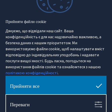
Hamilton May Kraków
Прийняти файли cookie
Cybulskiego 2
Дякуємо, що відвідали наш сайт. Ваша
31-117 Krakow
(+48) 12 426 51 26
конфіденційність є для нас надзвичайно важливою, а
krakow@hamiltonmay.com
безпека даних є нашим пріоритетом. Ми
використовуємо файли cookie, щоб налаштувати вміст
відповідно до індивідуальних уподобань і надавати
послуги вищої якості. Будь ласка, погодьтеся на
використання файлів cookie та ознайомтеся з нашою
Hamilton May Wrocław
політикою конфіденційності
.
Sikorskiego 26-28
53-656 Wrocław
Прийняти все
(+48) 71 727 19 76
wroclaw@hamiltonmay.com
Переваги