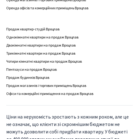
Оренда офісів та комерційних приміщень Вроцлав
Продаж квартир-студій Вроцлав
Однокімнатні квартири на продаж Вроцлав
Двокімнатні квартири на продаж Вроцлав
Трикімнатні квартири на продаж Вроцлав
Чотири кімнатні квартири на продаж Вроцлав
Пентхауси на продаж Вроцлав
Продаж будинків Вроцлав
Продаж магазинів і торгових приміщень Вроцлав
Офіси та комерційні приміщення на продаж Вроцлав
Ціни на нерухомість зростають з кожним роком, але це
не означає, що клієнти зі скромнішим бюджетом не
можуть дозволити собі придбати квартиру. У бюджеті
до 400 000 злотих ми знайдемо переважно студії та