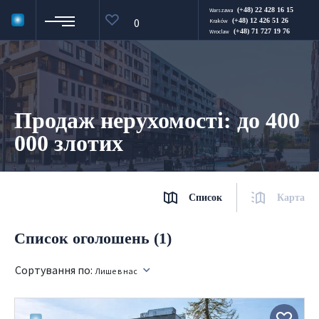
(+48) 22 428 16 15
Warszawa
0
(+48) 12 426 51 26
Kraków
(+48) 71 727 19 76
Wroclaw
Продаж нерухомості: до 400
000 злотих
Список
Карта
Список оголошень (1)
Сортування по:
Лише в нас