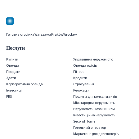
Головна сторінка
Warszawa
Kraków
Wroclaw
Послуги
Купити
Управління нерухомістю
Оренда
Оренда офісів
Продати
Fit-out
Здати
Кредити
Корпоративна оренда
Страхування
Iнвестиції
Релокація
PRS
Послуги для консультантів
Міжнародна нерухомість
Нерухомість Поза Ринком
Інвестиційна нерухомість
Second Home
Готельний оператор
Маркетинг для девелоперів