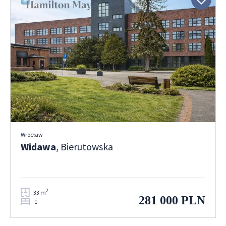
Wrocław
Widawa
, Bierutowska
2
33 m
281 000 PLN
1