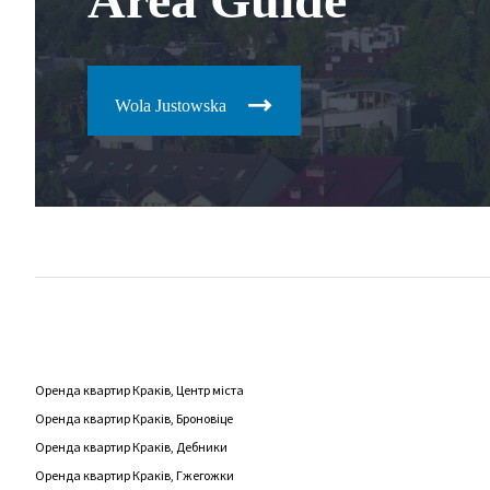
Wola Justowska
Оренда квартир Краків, Центр міста
Оренда квартир Краків, Броновіце
Оренда квартир Краків, Дебники
Оренда квартир Краків, Гжегожки