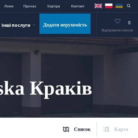
Лінки
Про нас
Кар’єра
Контакт
0
Інші послуги
Додати нерухомість
Відправити список
ska Краків
Список
Карта