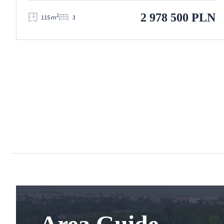
2 978 500 PLN
2
115 m
3
Area Guide