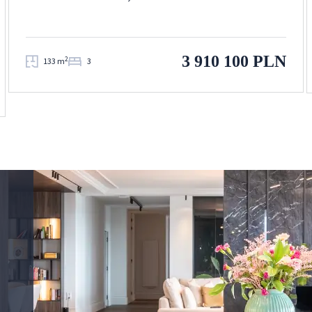
3 910 100 PLN
2
133 m
3