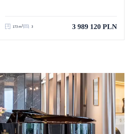
3 989 120 PLN
2
173 m
3