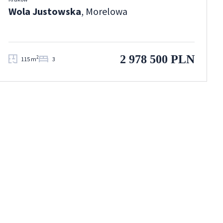
Wola Justowska
, Morelowa
2 978 500 PLN
2
115 m
3