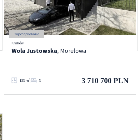
Зарезервовано
Kraków
Wola Justowska
, Morelowa
3 710 700 PLN
2
133 m
3