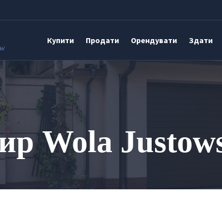
Купити
Продати
Орендувати
Здати
aw
ир Wola Justow