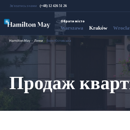
Зв’язатись з нами
(+48) 12 426 51 26
Обрати місто
Kraków
Warszawa
Wrocl
Hamilton May
Лінки
Воля Юстовська
Продаж кварт