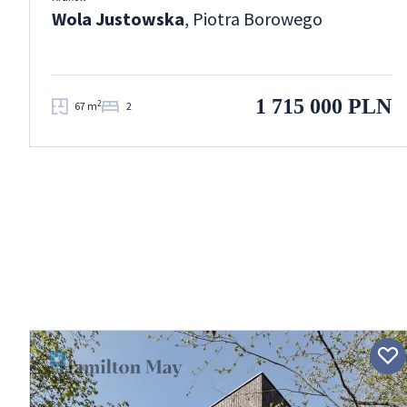
Wola Justowska
, Piotra Borowego
1 715 000 PLN
2
67 m
2