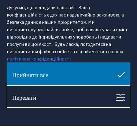
Cybulskiego 2
Дякуємо, що відвідали наш сайт. Ваша
31-117 Krakow
(+48) 12 426 51 26
конфіденційність є для нас надзвичайно важливою, а
krakow@hamiltonmay.com
безпека даних є нашим пріоритетом. Ми
використовуємо файли cookie, щоб налаштувати вміст
відповідно до індивідуальних уподобань і надавати
послуги вищої якості. Будь ласка, погодьтеся на
використання файлів cookie та ознайомтеся з нашою
Hamilton May Wrocław
політикою конфіденційності
.
Sikorskiego 26-28
53-656 Wrocław
Прийняти все
(+48) 71 727 19 76
wroclaw@hamiltonmay.com
Переваги