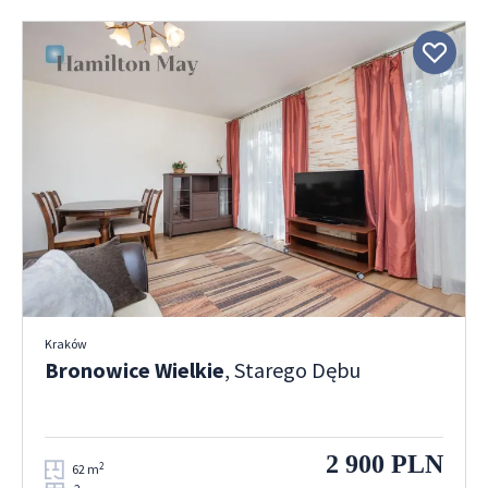
Kraków
Bronowice Wielkie
, Starego Dębu
2 900 PLN
2
62 m