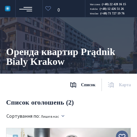
(+48) 22 428 16 15
Warszawa
0
(+48) 12 426 51 26
Kraków
(+48) 71 727 19 76
Wroclaw
Оренда квартир Prądnik
Bialy Krakow
Список
Карта
Список оголошень (2)
Сортування по:
Лише в нас