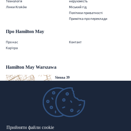
Технологія
нерухомість
Лінки Kraków
Міський гід
Політики приватності
Примітка про переклади
Про Hamilton May
Про нас
Контакт
Кар’єра
Hamilton May Warszawa
Sienna 39
00-121 Warszawa
(+48) 22 428 16 15
warsaw@hamiltonmay.com
Hamilton May Kraków
Прийняти файли cookie