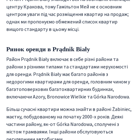
центру Кракова, тому Гамільтон Мей не є основним
центром уваги під час розміщення квартир на продаж;
однак ми пропонуємо обмежений список квартир
вищого стандарту в цьому місці.
Ринок оренди в Prądnik Biały
Район Prądnik Biały включає в себе різні райони та
райони з різними типами та стандартами нерухомості
для оренди. Prądnik Biały має багато районів з
недорогими квартирами для оренди, головним чином у
багатоповерхових багатоквартирних будинках,
включаючи Azory, Bronowice Wielkie та Górka Narodowa.
Більш сучасні квартири можна знайти в районі Żabiniec,
маєтку, побудованому на початку 2000-х років. Деякі
частини району, як-от Górka Narodowa, сполучені з
містом трамваями. Інші райони обслуговуються
регулярними автобусами.