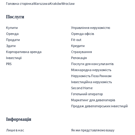
Головна сторінка
Warszawa
Kraków
Wroclaw
Послуги
Купити
Управління нерухомістю
Оренда
Оренда офісів
Продати
Fit-out
Здати
Кредити
Корпоративна оренда
Страхування
Iнвестиції
Релокація
PRS
Послуги для консультантів
Міжнародна нерухомість
Нерухомість Поза Ринком
Інвестиційна нерухомість
Second Home
Готельний оператор
Маркетинг для девелоперів
Продаж девелоперських інвестицій
Інформація
Лише в нас
Як ми представляємо вашу