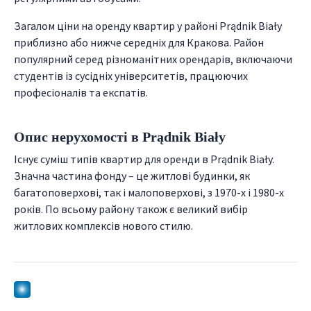
Загалом ціни на оренду квартир у районі Prądnik Biały
приблизно або нижче середніх для Кракова. Район
популярний серед різноманітних орендарів, включаючи
студентів із сусідніх університетів, працюючих
професіоналів та експатів.
Опис нерухомості в Prądnik Biały
Існує суміш типів квартир для оренди в Prądnik Biały.
Значна частина фонду – це житлові будинки, як
багатоповерхові, так і малоповерхові, з 1970-х і 1980-х
років. По всьому району також є великий вибір
житлових комплексів нового стилю.