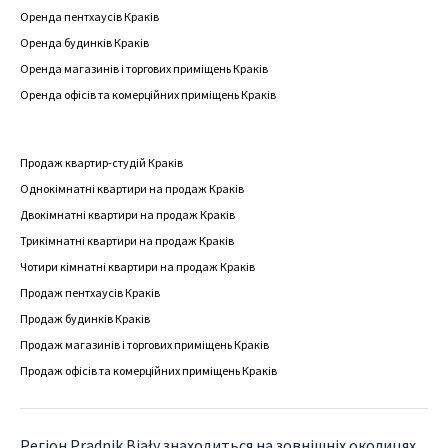
Оренда пентхаусів Краків
Оренда будинків Краків
Оренда магазинів і торгових приміщень Краків
Оренда офісів та комерційних приміщень Краків
Продаж квартир-студій Краків
Однокімнатні квартири на продаж Краків
Двокімнатні квартири на продаж Краків
Трикімнатні квартири на продаж Краків
Чотири кімнатні квартири на продаж Краків
Продаж пентхаусів Краків
Продаж будинків Краків
Продаж магазинів і торгових приміщень Краків
Продаж офісів та комерційних приміщень Краків
Регіон Prądnik Biały знаходиться на зовнішніх околицях