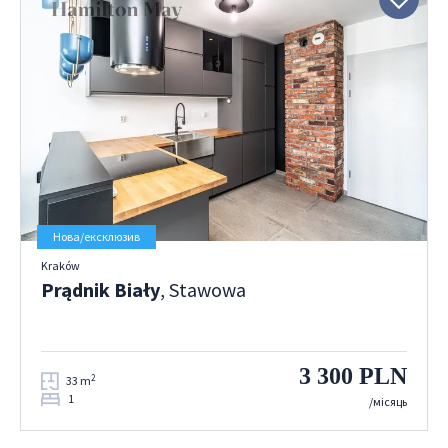
Нова/ексклюзив
Kraków
Prądnik Biały
, Stawowa
3 300 PLN
2
33 m
1
/місяць