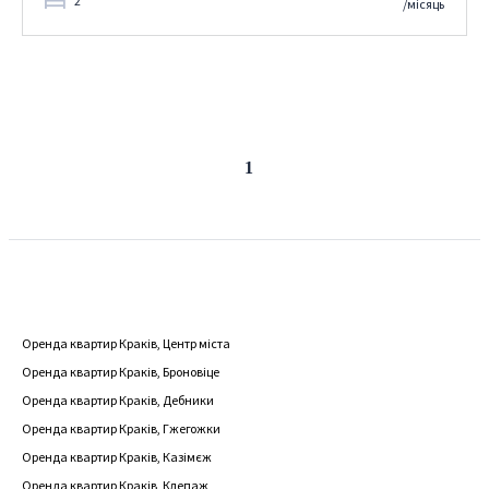
2
/місяць
Попередня
Наступна
1
сторінка
сторінка
Оренда квартир Краків, Центр міста
Оренда квартир Краків, Броновіце
Оренда квартир Краків, Дебники
Оренда квартир Краків, Гжегожки
Оренда квартир Краків, Казімєж
Оренда квартир Краків, Клепаж