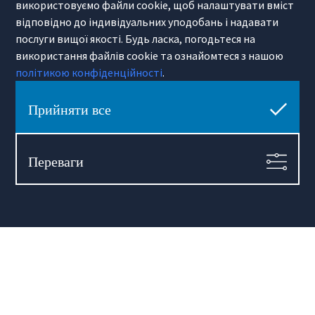
використовуємо файли cookie, щоб налаштувати вміст
відповідно до індивідуальних уподобань і надавати
послуги вищої якості. Будь ласка, погодьтеся на
використання файлів cookie та ознайомтеся з нашою
Hamilton May Wrocław
політикою конфіденційності
.
Sikorskiego 26-28
53-656 Wrocław
Прийняти все
(+48) 71 727 19 76
wroclaw@hamiltonmay.com
Переваги
© 2026 Hamilton May. All rights reserved.
Designed by CHALLENGE Studio