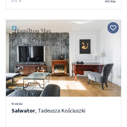
2
/місяць
Kraków
Salwator
, Tadeusza Kościuszki