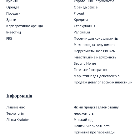
Купити
Управління нерухомістю
Оренда
Оренда офісів
Продати
Fit-out
Здати
Кредити
Корпоративна оренда
Страхування
Iнвестиції
Релокація
PRS
Послуги для консультантів
Міжнародна нерухомість
Нерухомість Поза Ринком
Інвестиційна нерухомість
Second Home
Готельний оператор
Маркетинг для девелоперів
Продаж девелоперських інвестицій
Інформація
Лише в нас
Як ми представляємо вашу
Технологія
нерухомість
Лінки Kraków
Міський гід
Політики приватності
Примітка про переклади