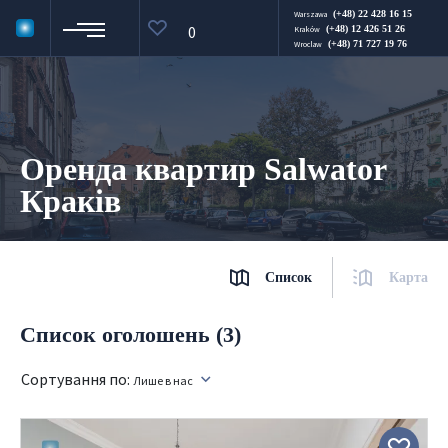
(+48) 22 428 16 15
Warszawa
0
(+48) 12 426 51 26
Kraków
(+48) 71 727 19 76
Wroclaw
Оренда квартир Salwator
Краків
Список
Карта
Список оголошень (3)
Сортування по:
Лише в нас