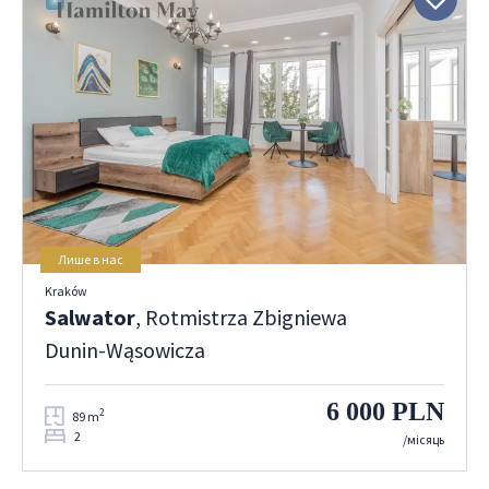
Лише в нас
Kraków
Salwator
, Rotmistrza Zbigniewa
Dunin-Wąsowicza
6 000 PLN
2
89 m
2
/місяць