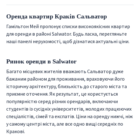
Оренда квартир Краків Сальватор
Гамільтон Мей пропонує списки високоякісних квартир
для оренди в районі Salwator. Будь ласка, перегляньте
наші панелі нерухомості, щоб дізнатися актуальні ціни.
Ринок оренди в Salwator
Багато місцевих жителів вважають Сальватор дуже
бажаним районом для проживання, враховуючи його
історичну архітектуру, близькість до старого міста та
приємне оточення. Як результат, це користується
популярністю серед різних орендарів, включаючи
студентів із сусідніх університетів, молодих працюючих
спеціалістів, сімей та експатів. Ціни на оренду нижчі, ніж
у самому центрі міста, але все одно вищі середніх по
Кракові.