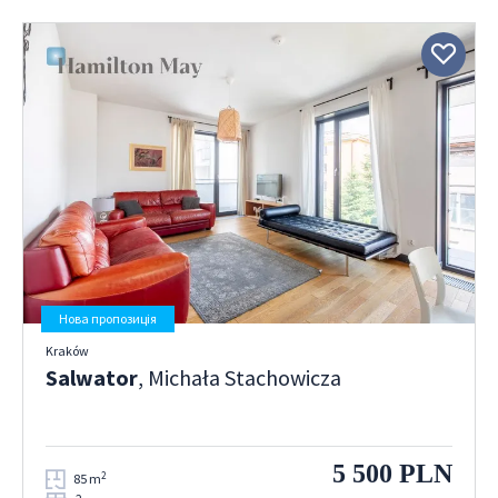
Нова пропозиція
Kraków
Salwator
, Michała Stachowicza
5 500 PLN
2
85 m