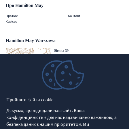
Про Hamilton May
Про нас
Контакт
Кар’єра
Hamilton May Warszawa
Sienna 39
00-121 Warszawa
(+48) 22 428 16 15
warsaw@hamiltonmay.com
Hamilton May Kraków
Прийняти файли cookie
Cybulskiego 2
Дякуємо, що відвідали наш сайт. Ваша
31-117 Krakow
(+48) 12 426 51 26
конфіденційність є для нас надзвичайно важливою, а
krakow@hamiltonmay.com
безпека даних є нашим пріоритетом. Ми