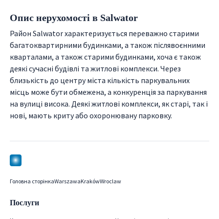
Опис нерухомості в Salwator
Район Salwator характеризується переважно старими
багатоквартирними будинками, а також післявоєнними
кварталами, а також старими будинками, хоча є також
деякі сучасні будівлі та житлові комплекси. Через
близькість до центру міста кількість паркувальних
місць може бути обмежена, а конкуренція за паркування
на вулиці висока. Деякі житлові комплекси, як старі, так і
нові, мають криту або охоронювану парковку.
Головна сторінка
Warszawa
Kraków
Wroclaw
Послуги